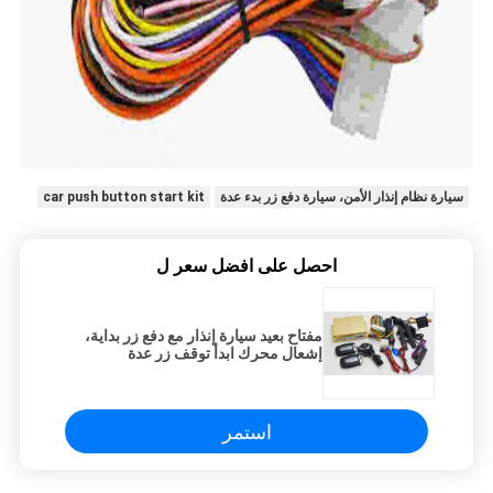
سيارة نظام إنذار الأمن، سيارة دفع زر بدء عدة
car push button start kit
احصل على افضل سعر ل
مفتاح بعيد سيارة إنذار مع دفع زر بداية،
إشعال محرك ابدأ توقف زر عدة
استمر