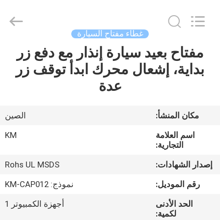
Dongguan
Kaimiao
Electronic
Technology
Co.,
غطاء مفتاح السيارة
Ltd.
All
Rights
مفتاح بعيد سيارة إنذار مع دفع زر
منزل،
Reserved.
بداية، إشعال محرك ابدأ توقف زر
بيت
عدة
منتجات
مكان المنشأ:
الصين
معلومات
اسم العلامة
KM
عنا
التجارية:
إصدار الشهادات:
Rohs UL MSDS
جولة
رقم الموديل:
نموذج: KM-CAP012
في
الحد الأدنى
أجهزة الكمبيوتر 1
المعمل
لكمية: