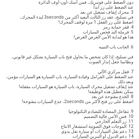
دون الضغط على فوتبريك، فمن أسك-أون-أوف الدائرة
عند الضغط على زر ابدأ
3. محرك إيقاف تشغيل عن بعد
في تسليح، عقد زر الثالث البعيد أكثر من 3seconds لبدء المحرك،
اضغط على زر القفل 1 مرة لوقف المحرك!
4. قفز حماية رمز
5. فرملة اليد فحص السيارات
هذا هو لبداية الأمن الغرض الغرض!
6. الجانب باب التنبيه
في تسليح، إذا كان شخص ما يحاول فتح باب السيارة بشكل غير قانوني،
ونظامنا جعل إنذار الصوت
7. قفل مركزي الآلي
عند الضغط على الفرامل وقيادة السيارة، باب السيارة هو السيارات مؤمن،
وبعد ذلك
عند إيقاف تشغيل محرك السيارة، باب السيارة هو السيارات مقفلة!
يمكن تعطيل هذه الوظيفة!
8. الجذع مفتوحة عن بعد
اضغط على زر فتح لأكثر من 2seconds، جذع السيارات مفتوحة!
9. تتفاعل المضادة للتصادم التكنولوجيا
10. فس الأمن عالية التصميم
11. زر التعلم الخارجي
12. الموجات فوق الصوتية استشعار الانتاج
13. دعم نقل السيارات أو سيارة نقل يدوي
14. دعم الديزل أو البنزين السيارات