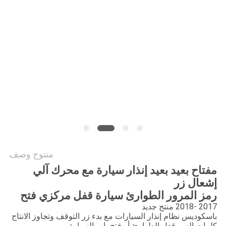
PRIVACY
POLICY
منتوج وصف
مفتاح بعيد بعيد إنذار سيارة مع محرك آلي
إشعال زر
رمز المرور الطوارئ سيارة قفل مركزي فتح
2017 -2018 منتج جديد
باسكوديس نظام إنذار السيارات مع بدء زر التوقف وتجاوز الانتاج
كلمات السر قفل الطوارئ أو فتح باب السيارة