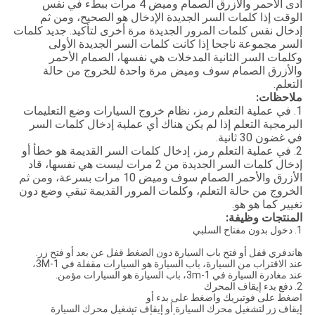
أدى الأحمر والأزرق الصمام وميض 4 مرات ببطء في نفس
الوقت إذا كلمات السر الجديدة الإدخال هو الصحيح، ومن ثم
إدخال نفس كلمات المرور الجديدة مرة أخرى لتأكيد. جديد كلمات
السر مجموعة ناجحا إذا كانت كلمات السر الجديدة الأولى
وكلمات السر الثانية المدخلات هي نفسها، الصمام الأحمر
والأزرق الصمام سوف وميض مرة واحدة للخروج من حالة
التعلم.
ملاحظات:
1. في عملية التعلم رمز، نظام خروج السيارات وضع التعليمات
البرمجية التعلم إذا لم يكن هناك أي عملية إدخال كلمات السر
في غضون 30 ثانية.
2. في عملية التعلم رمز، إدخال كلمات السر القديمة هو خطأ أو
إدخال كلمات السر الجديدة من 2 مرات ليست هي نفسها، قاد
الأزرق والأحمر الصمام سوف وميض 10 مرات بسرعة، ومن ثم
الخروج من حالة التعلم، وكلمات المرور القديمة تبقي وضع دون
تغيير كما هو هو.
المنتجات وظيفة:
1. دخول بدون مفتاح السلبي
هاندفري قفل أو فتح باب السيارة دون الضغط قفل عن بعد أو فتح زر.
عند الاقتراب من السيارة، باب السيارة هو السيارات مقفلة في 1-3M،
عند مغادرة السيارة في 1-3m، باب السيارة هو السيارات مؤمن.
2. دفع بدء إيقاف المحرك
اضغط على فوتبريك واضغط على بدء أو
إيقاف زر لتشغيل محرك السيارة أو إيقاف تشغيل محرك السيارة