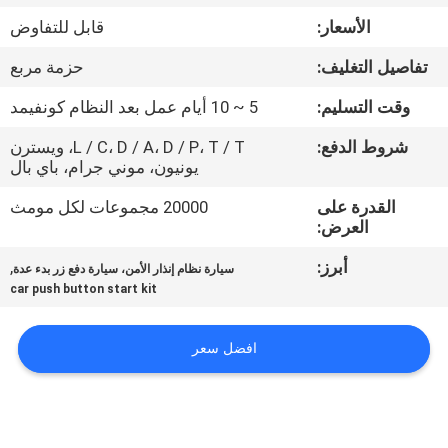
الأسعار:
قابل للتفاوض
مراقبة
تفاصيل التغليف:
حزمة مربع
الجودة
وقت التسليم:
5 ~ 10 أيام عمل بعد النظام كونفيمد
اتصل
شروط الدفع:
L / C، D / A، D / P، T / T، ويسترن
يونيون، موني جرام، باي بال
بنا
القدرة على
20000 مجموعات لكل مومث
العرض:
أخبار
أبرز:
,
سيارة نظام إنذار الأمن، سيارة دفع زر بدء عدة
car push button start kit
اطلب
اقتباس
افضل سعر
خريطة
الموقع