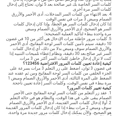
كلمات السر الخاصة بك غير صالحة بعد 5 ثوان، تحتاج إلى إدخال
كلمات السر مرة أخرى.
4. بعد الانتهاء من كلمات السر المدخلات، أدى الأحمر والأزرق
الصمام وميض 3 مرات في نفس الوقت
إذا كان إدخال كلمات السر هو الخطأ، وإذا كان إدخال كلمات
السر هو الصحيح، أدى الأحمر والأزرق الصمام وميض
مرة واحدة ببطء لتأكيد العملية الصحيحة؛
5. كلمات مرور خاطئة مرات الإدخال هي أكثر من 10 في غضون
10 دقيقة، سيتم تأمين كلمات السر لوحة المفاتيح، أدى الأحمر
والأزرق الصمام سوف وميض بدلا من ذلك، أي إدخال كلمات
السر غير صالح.بعد 30 دقيقة، ونظام إعطاء تلميحات التنبيه إذا
كنت لا تزال إدخال خاطئ كلمات السر أكثر من 3 مرات.
كيفية إعادة تعيين كلمات المرور الافتراضية 123456؟
في غضون 3 ثوان، اضغط على زر التعلم 3 مرات بسرعة على
الجزء الخلفي من كلمات السر لوحة المفاتيح ومن ثم عقده عند
الضغط على المرة الثالثة، أدى الأحمر والأزرق الصمام وميض 1
مرة ببطء في نفس الوقت، وكلمات السر إعادة تعيين ناجحة.
كيفية تغيير كلمات المرور؟
1. عقد زر التعلم من كلمات السر لوحة المفاتيح حتى الأحمر
الصمام يبقى على، في هذا الوقت، والنظام هو في حالة التعلم.
2. أولا إدخال كلمات السر القديمة، أدى الأحمر والأزرق الصمام
سوف وميض 2 مرات ببطء إذا كان إدخال كلمات المرور القديمة
هو الصحيح، والآن يمكنك إدخال كلمات مرور جديدة مرة واحدة،