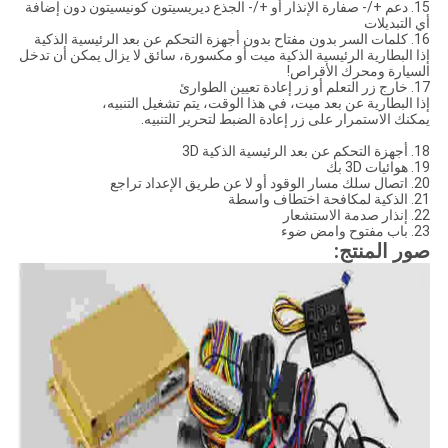
15. دعم +/- صفارة الإنذار أو +/- الجذع ديريسيتون كونيسيتون دون إضافة
أي التبديلات
16. كلمات السر بدون مفتاح بدون أجهزة التحكم عن بعد الرئيسية الذكية
إذا البطارية الرئيسية الذكية ميت أو مكسورة، سائق لا يزال يمكن أن تدخل
السيارة ومحرك الأقراص!
17. خارج زر التعلم أو زر إعادة تعيين الطوارئ
إذا البطارية عن بعد ميت، في هذا الوقت، يتم تشغيل التنبيه،
يمكنك الاستمرار على زر إعادة الضبط لتحرير التنبيه.
18. أجهزة التحكم عن بعد الرئيسية الذكية 3D
19. هوائيات 3D بك
20. اتصال سلك مسار الوقود أو لا عن طريق الإعداد تراجع
21. الذكية لمكافحة اختطاف واسطة
22. إنذار صدمة الاستشعار
23. باب مفتوح وامض ضوء
صور المنتج: