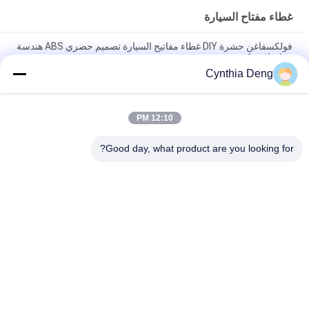
غطاء مفتاح السيارة
فولكسفاغن حشرة DIY غطاء مفاتيح السيارة تصميم حصري ABS هندسة
مواد بلاستيكية
Cynthia Deng
2 طريقة الذكية نظام مفتاح مع زر البداية ابدأ، إنذار أنظمة الأمن
السيارات
12:10 PM
باقة إموبيليزر السلبي دخول بدون مفتاح بدء عن بعد، نظام إنذار السلبي
السيارات
Good day, what product are you looking for?
فئات شعبية
جميع
الباب الخلفي التلقائي 
باب خلفي، رفع، كيتس
رفع
باب خلفي كهربائي
قوة رفع الباب الخلفي
باب شفط كهربائي
باب خلفي كهربائي