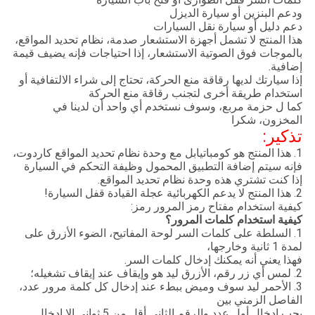
ودعم البنزين أو سيارة الديزل
دعم دليل أو سيارة نقل السيارات
هذا المنتج لا تشمل أجهزة الاستشعار صدمة، نظام تحديد المواقع،
بالموجات فوق الصوتية الاستشعار، إذا احتياجات فإنه يضيف قيمة
إضافية.
إذا سيارتك لديها رقاقة منع الحركة، تحتاج إلى شراء الالتفافية أو
استخدام طريقة أخرى لتجنب رقاقة منع الحركة
كما ل حزمة مربع، وسوف نستخدم أي واحد أن لدينا في
المخزون، شكرا
تذكير:
1. هذا المنتج هو كومباتيابل مع وحدة نظام تحديد المواقع كاردوت،
فإنه سيتم إضافة التطبيق المحمول وظيفة التحكم في السيارة
إذا كنت تشتري هذه وحدة نظام تحديد المواقع.
2. هذا المنتج لا يدعم الكهربائية عجلة القيادة قفل السيارة!
كيفية استخدام مفتاح رمز المرور رمز:
كيفية استخدام كلمات المرور؟
1. السلطة على كلمات السر لوحة المفاتيح، الضوء الأزرق على
لمدة 1 ثانية وخارجها،
فهذا يعني أنه يمكنك إدخال كلمات السر.
2. لمس أي زر رقم، الأزرق ليد هو وإيقاف عند إيقاف تشغيله؛
3. الأحمر ليد سوف وميض ببطء عند إدخال كل كلمة مرور عدد،
الفاصل الزمني بين
يجب إدخال أول عدد والرقم الثاني أقل من 5 ثواني.إلا إدخال