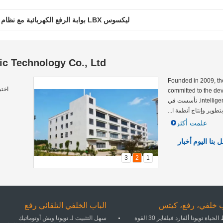
لكزس ES قطع غيار السيارات مجموعات التعديل التحديثي ليفت جيت مع القدم المنشط
ليكسوس LBX بوابة الرفع الكهربائية مع نظام مساعدة رفع الباب الخلفي الكهربائي
c Technology Co., Ltd
Founded in 2009, the comp
اختب
committed to the de
intelligent in-vehicle infotainment systems. تأسست في
علمت أكثر
 بنا اليوم
أخبار
3
2
1
 خلفي، رفع، كيتس
الباب الخلفي التلقائي رفع
نمط الحياة تويوتا ألفارد فيلفاير 30 القوة
سهل التثبيت لـ تويوتا ويش أوتوماتيك