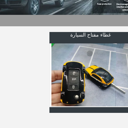
السلطة انزلاق الباب
عجلة قيادة مصممة خصيصا