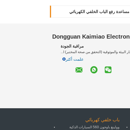
Dongguan Kaimiao Electroni
مراقبة الجودة
ار البيئة والموثوقية (التحقق من صحة المختبر) ا...
علمت أكثر
باب خلفي كهربائي
وولينغ باوجون 560 السيارات الذكية