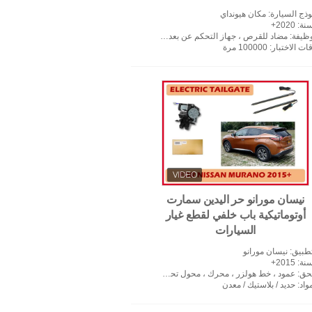
وذج السيارة
: مكان هيونداي
سنة
: 2020+
وظيفة
: مضاد للقرص ، جهاز التحكم عن بعد ، تركيب غير مدمر وما إلى ذلك
ات الاختبار
: 100000 مرة
نيسان مورانو حر اليدين سمارت
أوتوماتيكية باب خلفي لقطع غيار
السيارات
تطبيق
: نيسان مورانو
سنة
: 2015+
حق
: عمود ، خط هولزر ، محرك ، محول تحكم ، غراء 3 متر
واد
: حديد / بلاستيك / معدن