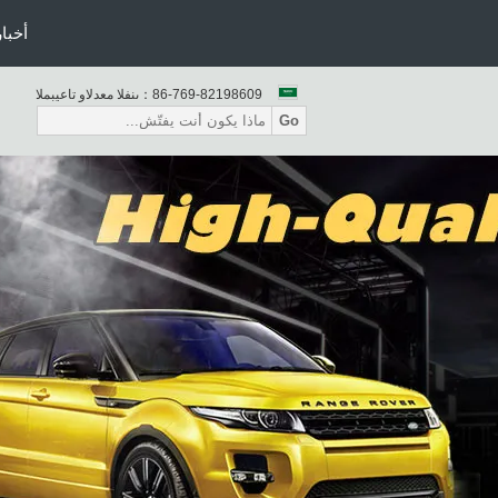
باب خلفي كهربائي
أخبار
86-769-82198609
المبيعات والدعم الفنى：
Go
التمهيد قوة السيارة