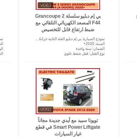
بي إم دبليو سلسلة 2 Grancoupe
F44 المصعد الكهربائي التلقائي مع
ضبط ارتفاع قابل للتخصيص
نموذج السيارة
: بي إم دبليو الفئة الثانية جرانكوبيه F44 (4 أبواب)
نم
السنة
: 2020+
ال
الضمان
: سنة واحدة
ال
نوع القفل
: قفل شفط علوي
ال
تويوتا سبيد مع أيدي جديدة مجاناً
Smart Power Liftgate في قطع
غيار السيارات