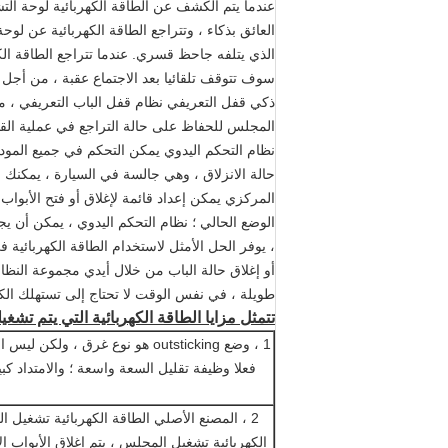
عندما يتم الكشف عن الطاقة الكهربائية لوحة ا
العائق بذكاء ، وتتراجع الطاقة الكهربائية عن لوحة
الذي يتلفه جاحظ قسري. عندما تتراجع الطاقة الكه
سوف تتوقف تلقائيا بعد الاجتماع عقبة ، من أجل
ذكي قفل التعريفي نظام قفل الباب التعريفي ، مع 
المجلس للحفاظ على حالة التراجع في عملية القي
نظام التحكم اليدوي يمكن التحكم في جميع الموديلا
حالة الانزلاق ، وهي جالسة في السيارة ، يمكنك 
المركزي يمكن إعداد قائمة لإغلاق أو فتح الأبوا
الوضع الحالي ؛ نظام التحكم اليدوي ، يمكن أن يجع
، يوفر الحل الأمثل لاستخدام الطاقة الكهربائية ف
أو إغلاق حالة الباب من خلال أيدي مجموعة النظام
طويلة ، في نفس الوقت لا تحتاج إلى تستهلك الكه
تتمثل مزايا الطاقة الكهربائية التي يتم تشغي
1 ، وضع outsticking هو نوع غرق 
فعلا وظيفة تقليل السعة واسعة ؛ والامتداد كب
2 ، المصنع الأصلي الطاقة الكهربائية تشغيل
الكهربائية تشغيل المجلس ، يتم إغلاق الأبواب 