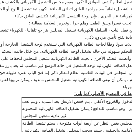
لتشغيل لنظام كشف العوائق الذكي ، يقوم مجلس التشغيل الكهربائي بالكشف عن
 التشغيل تلقائياً بعد مواجهة العائق لتفادي الطاقة الكهربائية تشغيل اللوح أو ال
ربائية عن الجري ، فإن لوحة التشغيل الكهربائية تكتشف العائق بذكاء.
 تجنب قسرا وشق الطفل وهلم جرا ، وتعزيز السلامة بفعالية ؛
قفل الباب ، السلطة الكهربائية تشغيل المجلس يتراجع تلقائيا ، للكهرباء تشغي
ادة لفتح تأمين مزدوج ذكي.
ت يدويًا وفقًا لحاجة الطاقة الكهربائية التي تستخدم لوحة التشغيل الجارحة أو
التحكم بسهولة في حالة تشغيل لوحة الطاقة الكهربائية. من خلال قائمة التحكم
ب وأنظمة التحكم الأخرى ، بحيث الطاقة الكهربائية تشغيل المجلس للحفاظ على
ل الطاقة الكهربائية لوحة التشغيل في حالة التوسع غير مناسب لم يعد بارز تلقا
ي المجلس في البيئات القاسية. نظام انتظار ذكي إما فتح الباب لفترة طويلة فتح
 ، يمكن أن تبقى الطاقة الكهربائية تشغيل المجلس ممدود ، يمكن ترتيبها لفترة
رباء.
لها في المصنع الأصلي كما يلي:
، ولكن ليس الدخول والخروج الأفقي ، يتم خفض الارتفاع بعد التمديد ، ويتم لعب
ير ، وهو مناسب للتدافع ؛ يمكن تشغيل الطاقة الكهربائية المحمولة
غير عادية تشغيل المجلس.
 المجلس بغض النظر عن أربعة أبواب مفتوحة ، سيتم تشغيل الطاقة
الأمامية والخلفية ، سيتم سحب المجلس تشغيل الطاقة الكهربائية ،