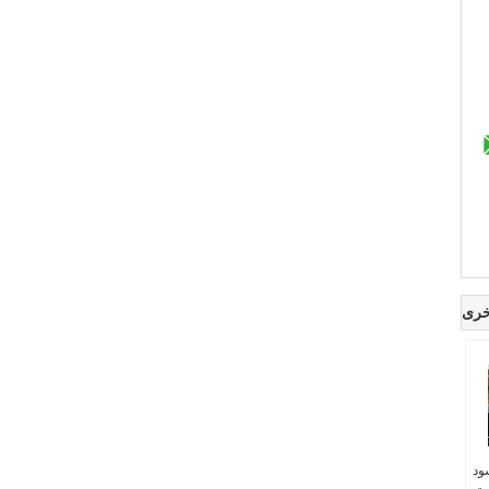
خرى
XT5 الأسود