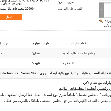
L / C، D / A، D / P، T / T، ويسترن يوني
شروط الدفع:
موني جرام، باي با
القدرة على العرض:
20000 مجموعات لكل مومث
اتصل
رة :
 ذكي
قطع غيار السيارات
طراز السيارة:
تويوتا إ
رمادي فاتح ، شفاف ، أسود
ضمان:
سن
200 كجم
تثبيت:
س
ة قابلة للسحب
عتبات جانبية كهربائية
لوحات جري Toyota Innova Power Step
,
,
سيارات مع نظام ذكي
رئيسي أنظمة التطبيقات التالية
بائية "المجلس تشغيل" تلقائياً تغرق نوع لتمديد ، يقلل حقا ارتفاع الصعود ، يل
غلق ، الطاقة الكهربائية يتراجع مجلس التشغيل تلقائيًا ، بالقرب من هيكل