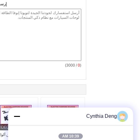
إرسا
/ 3000)
0
(
Cynthia Deng
أودي Q7 مضاد للضغط قوة
مصنع بورشه كايين ألوا
10:39 AM