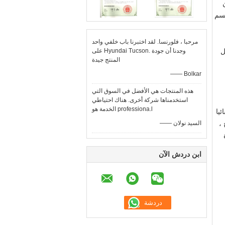
جسم
مرحبا ، فلورنسا. لقد اختبرنا باب خلفي واحد
ل
على Hyundai Tucson. وجدنا أن جودة
المنتج جيدة
—— Bolkar
هذه المنتجات هي الأفضل في السوق التي
استخدمناها شركة أخرى. هناك احتياطي
الخدمة هو professiona.l
ئيا
 ،
—— السيد نولان
ابن دردش الآن