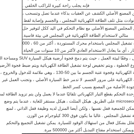
فإنه يجلب راحة كبيرة للراكب الخلفي .
من المصنع الأصلي الكشف عن العقبات بذكاء عندما تصل وتنسحب ،
حوادث مثل تلف الطاقة الكهربائية المجلس ، والجسم وإصابة لقط.
س المجلس المصنع الأصلي مع نظام التحكم في اليد ككل لتوفير حل
مثالي لاستخدام الطاقة الكهربائية في المجلس في بيئة قاسية.
5 ، المصنع الأصلي الطاقة الكهربائية الكهربائية تشغيل المجلس باستخدام محرك المستوردة ، أكثر من 60 ، 000
ي ما يعادل الاستخدام العادي لأكثر من 10 سنوات من الحياة.
يتم تحليل لوحة تشغيل الطاقة الكهربائية بالتفصيل ، وفقًا لبيئة العمل ، حيث يتم دمج فجوة أرضية
وع الخطوة ، ويتم تخفيض لوحة تشغيل الطاقة الكهربائية ويتم ضبط فجوة الأرضي
بين 130-180mm ، يتم ضبط لوحة تشغيل الطاقة الكهربائية وفجوة عتبة الجسم ما بين 50-130 ، وهي ملائمة للدخول 
الكهربائية على مرور الجسم. لا تدمر خط السيارة الأصلي ، وتجنب العمل غير
جودة الأصلية من المصنع بسبب كسر الخط.
تقوم وحدة التحكم بقطع التيار الكهربائي تلقائيًا عندما لا يعمل ولن يتم تزويد الطاقة لم
المحرك. وقت رد الفعل الحساس اثنين من microseconds على الطريق. هيكل المثلث ، هيكل مستقر للغاية ، عندما يتم وضع
كن للجمعية قفل نفسها ، ولكن أيضا المنزل لديه وظيفة قفل الذاتي ، لمنع
لس . غالبا ما يكون فوق 300 كيلوجرام من الوزن.
نتج هو فقط 28-35 كغم ، مما يقلل بشكل فعال من استهلاك الوقود للسيارة. يمكن تشغيل التجميع والتحكم