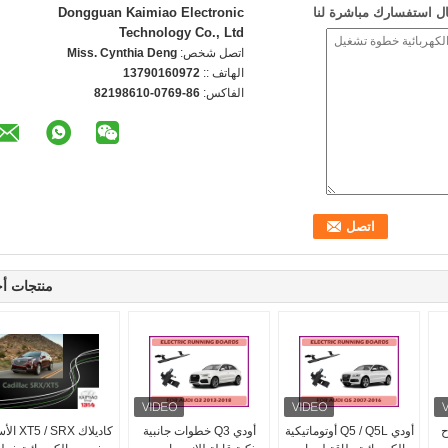
ل استفسارك مباشرة لنا
Dongguan Kaimiao Electronic
Technology Co., Ltd
اتصل شخص:
Miss. Cynthia Deng
الهاتف ::
13790160972
الفاكس:
86-0769-82198610
منتجات أ
ح
أودي Q5 / Q5L أوتوماتيكية
أودي Q3 خطوات جانبية
كاديلاك  / SRX