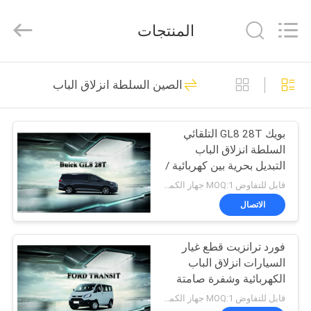
Dongguan
Kaimiao
Electronic
المنتجات
Technology
Co.,
Ltd.
All
Rights
منزل،
166
Reserved.
الصين السلطة انزلاق الباب
بيت
باب خلفي، رفع، كيتس
بويك GL8 28T التلقائي
منتجات
السلطة انزلاق الباب
التبديل بحرية بين كهربائية /
معلومات
دليل نموذج
قابل للتفاوض MOQ:1 جهاز الكمبيوتر
عنا
الاتصال
145
الباب الخلفي التلقائي
فورد ترانزيت قطع غيار
جولة
السيارات انزلاق الباب
في
رفع
الكهربائية وشفرة صامتة
المعمل
قابل للتفاوض MOQ:1 جهاز الكمبيوتر