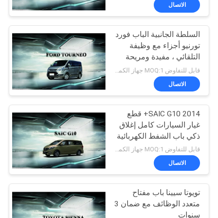
الاتصال
مراقبة
السلطة الجانبية الباب فورد
الجودة
55
تورنيو أجزاء مع وظيفة
التلقائي ، مفيدة ومريحة
قوة رفع الباب الخلفي
اتصل
قابل للتفاوض MOQ:1 جهاز الكمبيوتر
بنا
الاتصال
SAIC G10 2014+ قطع
أخبار
غيار السيارات كامل إغلاق
ذكي باب الشفط الكهربائية
54
اطلب
انزلاق الباب
قابل للتفاوض MOQ:1 جهاز الكمبيوتر
اقتباس
الاتصال
باب خلفي كهربائي
تويوتا سيينا باب مفتاح
خريطة
متعدد الوظائف مع ضمان 3
الموقع
سنوات