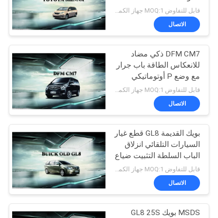
قابل للتفاوض MOQ:1 جهاز الكمبيوتر
PRIVACY
الاتصال
58
POLICY
DFM CM7 ذكي مضاد
باب خلفي كهربائي
للانعكاس الطاقة باب جرار
مع وضع P أوتوماتيكي
للكشف
قابل للتفاوض MOQ:1 جهاز الكمبيوتر
الاتصال
بويك القديمة GL8 قطع غيار
43
السيارات التلقائي انزلاق
الباب السلطة التثبيت ضياع
باب شفط كهربائي
قابل للتفاوض MOQ:1 جهاز الكمبيوتر
الاتصال
MSDS بويك GL8 25S