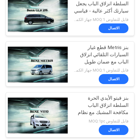
السلطة انزلاق الباب يجعل
سيارتك أكثر عالية - قياسي
21
قابل للتفاوض MOQ:1 جهاز الكمبيوتر
الاتصال
باب خلفي كهربائي
بنز Metris قطع غيار
السيارات التلقائي انزلاق
الباب مع ضمان طويل
قابل للتفاوض MOQ:1 جهاز الكمبيوتر
الاتصال
6
بنز فيتو الأيدي الحرة
صندوق الطاقة
السلطة انزلاق الباب
مكافحة المشبك مع نظام
ذكي
قابل للتفاوض MOQ:1pc
الاتصال