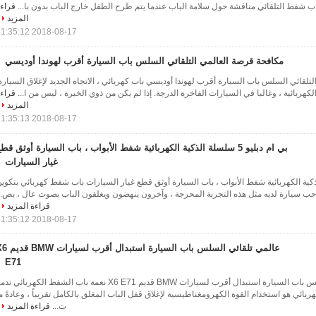
اب شفط التلقائي مناقشة حول سلامة الباب عندما يتم طرح الطفل خارج الباب بدون با...
قراء
المزيد
2018-08-17 11:35:12
مكافحة قرصة العالمي التلقائي السلس باب السيارة أقرب لهوندا أوديسي
لقائي السلس باب السيارة أقرب لهوندا أوديسي باب كهربائي ، الاتجاه الجديد لإغلاق السيارة
هربائية ، وغالبا في السيارات الفاخرة الدرجة. إذا لم يكن من ذوي الخبرة ، ليس من ا...
قراء
المزيد
2018-08-17 11:35:13
بي ام دبليو 5 سلسلة الذكية الكهربائية شفط الأبواب ، باب السيارة أوثق قط
غيار السيارات
5 سلسلة الذكية الكهربائية شفط الأبواب ، باب السيارة أوثق قطع غيار السيارات باب شفط كهربائي بتكوي
ب سيارة لديه مثل هذه التجربة المحرجة ، وآخرون ينهضون ويغلقون الباب بصوت عال ، بص..
قراءة المزيد
2018-08-17 11:35:12
عالمي تلقائي السلس باب السيارة استبدال أ
E71
عالمي تلقائي السلس باب السيارة استبدال أقرب لسيارات BMW قديم X6 E71 نعمة باب الشفط الكهربائي ت
ائي هو استخدام القوة الكهرومغناطيسية لإغلاق قفل الباب المغلق بالكامل تقريباً ، وعادةً م
ت...
قراءة المزيد