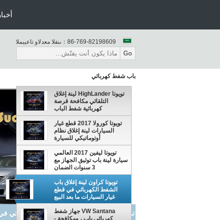
أخبار
86-769-82198609
المبيعات والدعم الفنى：
Go
باب شفط كهربائي
تويوتا HighLander لينة إغلاق
التلقائي مكافحة قرصة
كهربائية شفط الباب
تويوتا كورولا 2017 قطع غيار
السيارات لينة إغلاق نظام
أوتوماتيكي للسيارة
تويوتا ليفين 2017 العالمي
سيارة لينة باب توثيق الجهاز مع
3 سنوات الضمان
تويوتا كراون لينة إغلاق باب
الشفط الكهربائي في قطع
غيار السيارات ما بعد البيع
VW Santana جهاز شفط
VW Santana جهاز شفط كهربائي باب ، و
كهربائي باب ، ومكافحة -