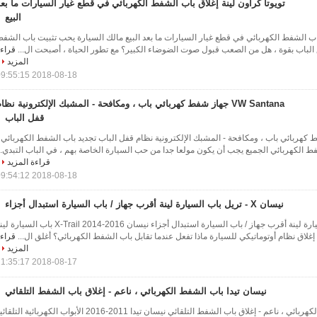
تويوتا كراون لينة إغلاق باب الشفط الكهربائي في قطع غيار السيارات ما بع
البيع
 باب الشفط الكهربائي في قطع غيار السيارات ما بعد البيع مالك السيارة يحب تثبيت باب الشف
ق الباب بقوة ، هل من الصعب قبول صوت الضوضاء الكبير؟ مع تطور الحياة ، أصبحت ال...
قراء
المزيد
2018-08-18 09:55:15
VW Santana جهاز شفط كهربائي باب ، ومكافحة - المشبك الإلكترونية نظا
قفل الباب
 جهاز شفط كهربائي باب ، ومكافحة - المشبك الإلكترونية نظام قفل الباب تجديد باب الشفط الكهربائي 
فط الكهربائي الجميع يجب أن يكون مولعا جدا من حب السيارة الخاصة بهم ، في الباب التبدي..
قراءة المزيد
2018-08-18 09:54:12
نيسان X - تريل باب السيارة لينة أقرب جهاز / باب السيارة استبدال أجزاء
نيسان X - تريل باب السيارة لينة أقرب جهاز / باب السيارة استبدال أجزاء نيسان X-Trail 2014-2016 باب السيا
 إغلاق نظام أوتوماتيكي للسيارة ماذا تفعل عندما تقابل باب الشفط الكهربائي؟ أغلق ال...
قراء
المزيد
2018-08-17 11:35:17
نيسان تيدا باب الشفط الكهربائي ، ناعم - إغلاق باب الشفط التلقائي
نيسان تيدا باب الشفط الكهربائي ، ناعم - إغلاق باب الشفط التلقائي نيسان تيدا 2011-2016 الأبواب الكهربائية التل