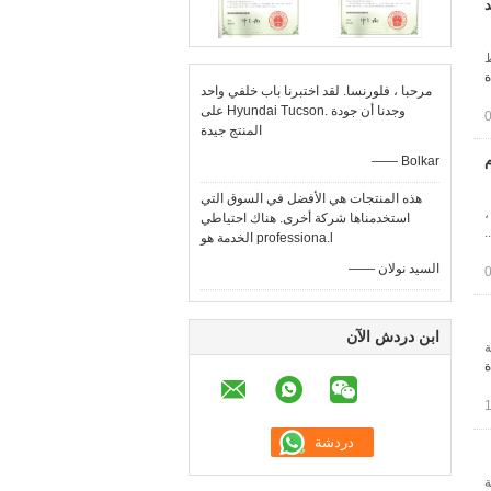
د
ط
ة
مرحبا ، فلورنسا. لقد اختبرنا باب خلفي واحد
على Hyundai Tucson. وجدنا أن جودة
المنتج جيدة
م
—— Bolkar
هذه المنتجات هي الأفضل في السوق التي
،
استخدمناها شركة أخرى. هناك احتياطي
.
الخدمة هو professiona.l
—— السيد نولان
ابن دردش الآن
رة لينة
ة
قائية