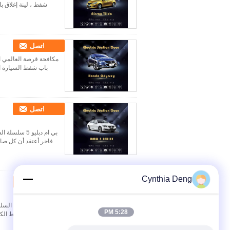
شفط ، لينة إغلاق ب
اتصل
مكافحة قرصة العالمي الت
باب شفط السيارة الك
اتصل
بي ام دبليو 
فاخر أعتقد أن كل صاح
Cynthia Deng
اتصل
5:28 PM
غروري باب الشفط الكهرب