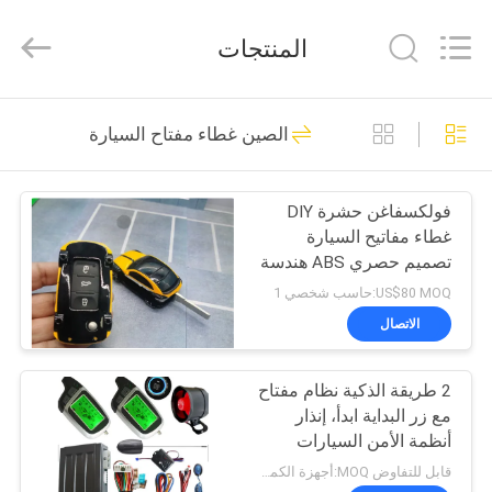
Dongguan
Kaimiao
Electronic
المنتجات
Technology
Co.,
Ltd.
All
Rights
منزل،
166
Reserved.
الصين غطاء مفتاح السيارة
بيت
باب خلفي، رفع، كيتس
فولكسفاغن حشرة DIY
منتجات
غطاء مفاتيح السيارة
تصميم حصري ABS هندسة
معلومات
مواد بلاستيكية
US$80 MOQ:حاسب شخصي 1
عنا
الاتصال
145
الباب الخلفي التلقائي
2 طريقة الذكية نظام مفتاح
جولة
مع زر البداية ابدأ، إنذار
في
رفع
أنظمة الأمن السيارات
المعمل
قابل للتفاوض MOQ:أجهزة الكمبيوتر 1