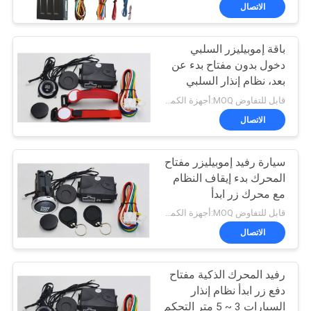
الاتصال
مراقبة
باقة إموبيليزر السلبي
الجودة
55
دخول بدون مفتاح بدء عن
بعد، نظام إنذار السلبي
قوة رفع الباب الخلفي
اتصل
السيارات
قابل للتفاوض MOQ:أجهزة الكمبيوتر 1
بنا
الاتصال
سيارة رفيد إموبيليزر مفتاح
أخبار
المحرك بدء إيقاف النظام
مع محرك زر ابدأ
54
اطلب
قابل للتفاوض MOQ:أجهزة الكمبيوتر 1
اقتباس
الاتصال
باب خلفي كهربائي
رفيد المحرك الذكية مفتاح
خريطة
دفع زر ابدأ نظام إنذار
الموقع
السيارات 3 ~ 5 متر التحكم