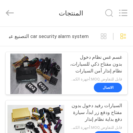
Dongguan
Kaimiao
Electronic
المنتجات
Technology
Co.,
Ltd.
All
Rights
منزل،
Reserved.
car security alarm system التصنيع عبر الإنترنت
بيت
غسم غس نظام دخول
منتجات
بدون مفتاح ذكي للسيارات،
نظام إنذار أمن السيارات
معلومات
موثوق بها
قابل للتفاوض MOQ:أجهزة الكمبيوتر 1
عنا
الاتصال
السيارات رفيد دخول بدون
جولة
مفتاح ودفع زر ابدأ، سيارة
في
دفع بداية نظام إنذار
المعمل
قابل للتفاوض MOQ:أجهزة الكمبيوتر 1