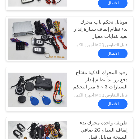
الاتصال
مراقبة
موبايل تحكم باب محرك
الجودة
بدء نظام إيقاف سيارة إنذار
بعيد بنفايات معيار
اتصل
قابل للتفاوض MOQ:أجهزة الكمبيوتر 1
بنا
الاتصال
رفيد المحرك الذكية مفتاح
أخبار
دفع زر ابدأ نظام إنذار
السيارات 3 ~ 5 متر التحكم
اطلب
المسافة
قابل للتفاوض MOQ:أجهزة الكمبيوتر 1
اقتباس
الاتصال
طريقة واحدة محرك بدء
خريطة
إيقاف النظام 2G صافي
الموقع
النسخة موبايل قفل