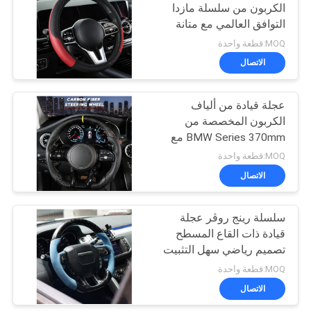
الكربون من سلسلة مازدا
التوافق العالمي مع متانة
21
عالية
MOQ:قطعة واحدة
الاتصال
باب خلفي كهربائي
عجلة قيادة من ألياف
الكربون المخصصة من
BMW Series 370mm مع
غلاف جلدي
MOQ:قطعة واحدة
الاتصال
6
سلسلة رينج روڤر عجلة
صندوق الطاقة
قيادة ذات القاع المسطح
تصميم رياضي سهل التثبيت
MOQ:قطعة واحدة
الاتصال