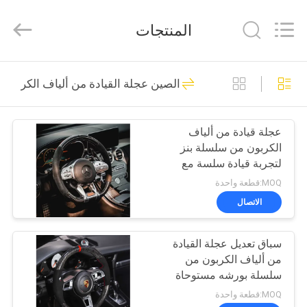
Dongguan
Kaimiao
Electronic
المنتجات
Technology
Co.,
Ltd.
All
Rights
منزل،
166
Reserved.
الصين عجلة القيادة من ألياف الكربون
بيت
باب خلفي، رفع، كيتس
عجلة قيادة من ألياف
منتجات
الكربون من سلسلة بنز
لتجربة قيادة سلسة مع
معلومات
الأسود
MOQ:قطعة واحدة
عنا
الاتصال
145
الباب الخلفي التلقائي
سباق تعديل عجلة القيادة
جولة
من ألياف الكربون من
في
رفع
سلسلة بورشه مستوحاة
من المراوح
المعمل
MOQ:قطعة واحدة