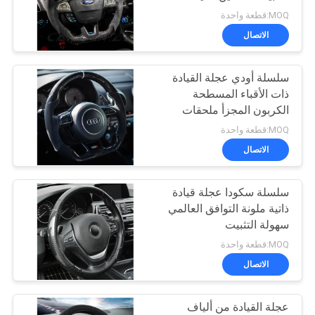
MOQ:قطعة واحدة
PRIVACY
الاتصال
58
POLICY
سلسلة أودي عجلة القيادة
باب خلفي كهربائي
ذات الأقباء المسطحة
الكربون المجزأ ملحقات
المركبات
MOQ:قطعة واحدة
الاتصال
سلسلة سكودا عجلة قيادة
43
ذاتية ملونة التوافق العالمي
سهولة التثبيت
باب شفط كهربائي
MOQ:قطعة واحدة
الاتصال
عجلة القيادة من ألياف