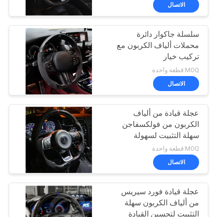
الاتصال
مراقبة
سلسلة جاكوار دائرة
الجودة
55
محملات ألياف الكربون مع
تركيب خيار
قوة رفع الباب الخلفي
اتصل
MOQ:قطعة واحدة
بنا
الاتصال
عجلة قيادة من ألياف
أخبار
الكربون من فولكسفاجن
سهلة التثبيت لسهولة
54
اطلب
القيادة
MOQ:قطعة واحدة
اقتباس
الاتصال
باب خلفي كهربائي
عجلة قيادة فورد سيريس
خريطة
من ألياف الكربون سهلة
الموقع
التثبيت لتحسين القيادة