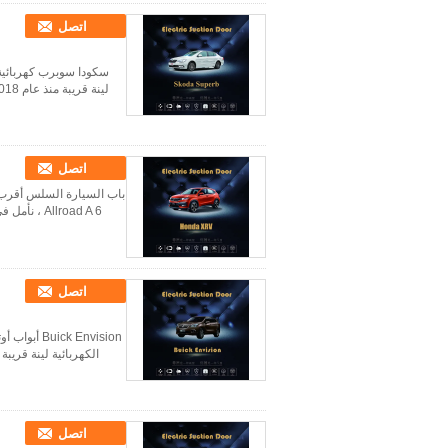
اتصل
سكودا سوبرب كهربائية 
لينة قريبة منذ عام 2018 ، تم إغلاق العديد من أنواع أبواب السيارات الكهربائية دون انقطاع ، وقد سعى إليها ت...
اتصل
Allroad A 6 ، نأمل في إضافة وظيفة باب الشفط الكهربائية يعدّ الباب الكهربائي وسيلة مريحة لراحة السيارا...
اتصل
k Envision
الكهربائية لينة قري
اتصل