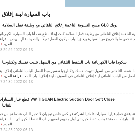
باب السيارة لينة إغلاق
4)
بويك GL8 مسج التسوية الناعمة إغلاق التلقائي مع وظيفة قفل السلامة
التسوية الناعمة إغلاق التلقائي مع وظيفة قفل السلامة كنت إيقاف طفيفة ، أنا باب السيارة الكهربائي
وم شخص ما بالخروج من السيارة ويغلق الباب ، يكون العمل ثقيلًا ، والصوت عالٍ ، ويص...
قراء
المزيد
2022-06-13 18:29:56
سكودا فابيا الكهربائية باب الشفط التلقائي من السهل تثبيت نفسك وتكنلوجيا
ب الشفط التلقائي من السهل تثبيت نفسك وتكنلوجيا تفسير مبدأ العمل للباب التلقائي إغلاق لين
مل من الباب التلقائي لينة إغلاق التلقائي في السوق ، لينة إغلاق الباب الت...
قراءة المزيد
2022-06-13 17:24:35
VW TIGUAN Electric Suction Door Soft Close قطع غيار السيا
تلقائيا
ة إغلاق قطع غيار السيارات تلقائيا لشركة فولكس فاجن تيجوان لا تجبر الباب عندما تجلس ف
ن السيارة كانت مثبتة بباب شفط كهربائي أول مفهوم لمفهوم باب الشفط الكهربائي ، با...
قراء
المزيد
2022-06-13 17:24:35