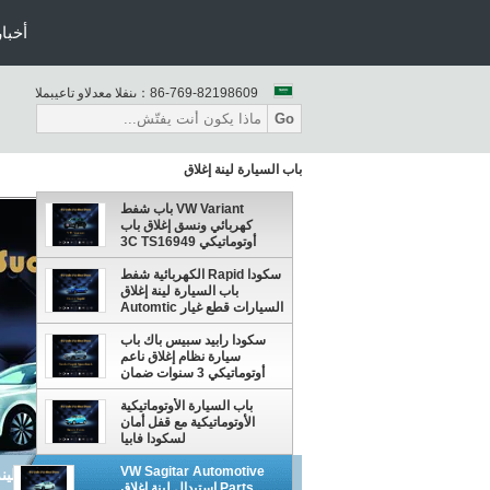
أخبار
86-769-82198609
المبيعات والدعم الفنى：
Go
باب السيارة لينة إغلاق
VW Variant باب شفط
كهربائي ونسق إغلاق باب
أوتوماتيكي 3C TS16949
سكودا Rapid الكهربائية شفط
باب السيارة لينة إغلاق
السيارات قطع غيار Automtic
سكودا رابيد سبيس باك باب
سيارة نظام إغلاق ناعم
أوتوماتيكي 3 سنوات ضمان
باب السيارة الأوتوماتيكية
الأوتوماتيكية مع قفل أمان
لسكودا فابيا
VW Sagitar Automotive
VW Sagitar Automotive Parts استبدال لينة إغلاق الأبواب التلقائية شفط
Parts استبدال لينة إغلاق