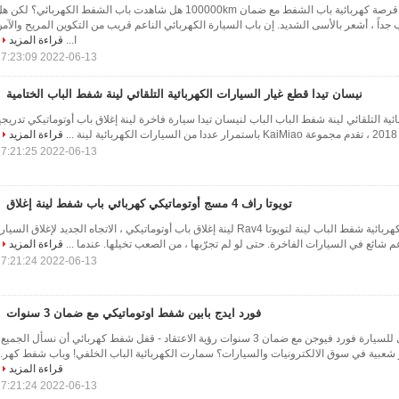
Trumpchi GA8 Auto - قرصة كهربائية باب الشفط مع ضمان 100000km هل شاهدت باب الشفط الكهربائي؟ لكن 
داً ، أشعر بالأسى الشديد. إن باب السيارة الكهربائي الناعم قريب من التكوين المريح والآم
ا...
قراءة المزيد
2022-06-13 17:23:09
نيسان تيدا قطع غيار السيارات الكهربائية التلقائي لينة شفط الباب الختامية
ية التلقائي لينة شفط الباب الباب لنيسان تيدا سيارة فاخرة لينة إغلاق باب أوتوماتيكي تدريجي
.
قراءة المزيد
2022-06-13 17:21:25
تويوتا راف 4 مسج أوتوماتيكي كهربائي باب شفط لينة إغلاق
مسج الباب التلقائي الكهربائية شفط الباب لينة لتويوتا Rav4 لينة إغلاق باب أوتوماتيكي ، الاتجاه الجديد لإغلاق السيا
عم شائع في السيارات الفاخرة. حتى لو لم تجرّبها ، من الصعب تخيلها. عندما ...
قراءة المزيد
2022-06-13 17:21:24
فورد ايدج بابين شفط اوتوماتيكي مع ضمان 3 سنوات
باب امان شفط اوتوماتيكي للسيارة فورد فيوجن مع ضمان 3 سنوات رؤية الاعتقاد - قفل شفط كهربائي أن نسأل الجميع
ر شعبية في سوق الالكترونيات والسيارات؟ سمارت الكهربائية الباب الخلفي! وباب شفط كهر..
قراءة المزيد
2022-06-13 17:21:24