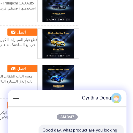
استخدمتها؟ صديقي قريب ج
اتصل
قطع غيار السيارات الكهربائ
في بيع الساخنة! منذ عام 2018 ، تقدم مجموعة KaiMiao باستمرار عددا من السيارات الكهربائية لينة ..
اتصل
باب إغلاق السيارة النا
Cynthia Deng
اتصل
3:47 AM
ما هي المنتجات الأكث
Good day, what product are you looking 