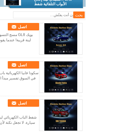
الأبواب التلقائية شفط
اتصل
بويك GL8 مسج 
لينة قريبة! عندما يق
اتصل
سكودا فابيا الكهربائية با
في السوق تفسير مبدأ الع
اتصل
شفط الباب الكهربائي لين
سيارة. لا تجعل نكتة لأ