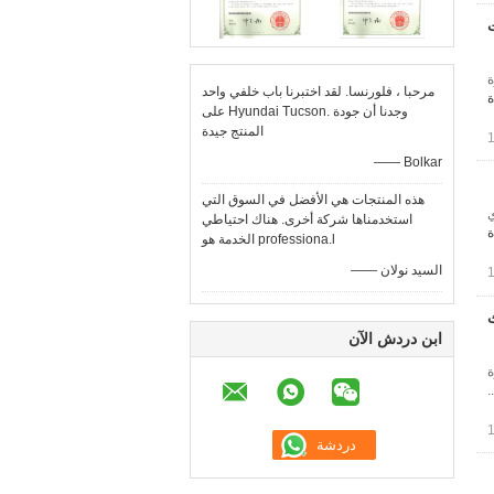
ة
مرحبا ، فلورنسا. لقد اختبرنا باب خلفي واحد
ة
على Hyundai Tucson. وجدنا أن جودة
المنتج جيدة
—— Bolkar
هذه المنتجات هي الأفضل في السوق التي
دي
استخدمناها شركة أخرى. هناك احتياطي
ة
الخدمة هو professiona.l
—— السيد نولان
ث
ابن دردش الآن
ة
.