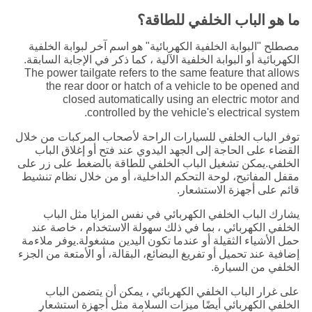
ما هو الباب الخلفي للطاقة؟
مصطلح "البوابة الخلفية الكهربائية" هو اسم آخر لبوابة الخلفية
الكهربائية أو البوابة الخلفية الآلية ، كما ذكر في الإجابة السابقة.
The power tailgate refers to the same feature that allows
the rear door or hatch of a vehicle to be opened and
closed automatically using an electric motor and
controlled by the vehicle's electrical system.
توفر الباب الخلفي للسيارات الراحة لأصحاب المركبات من خلال
القضاء على الحاجة إلى الجهد اليدوي عند فتح أو إغلاق الباب
الخلفي.يمكن تشغيل الباب الخلفي للطاقة بالضغط على زر على
مقفل المفاتيح، لوحة التحكم الداخلية، أو من خلال نظام تنشيط
قائم على أجهزة الاستشعار.
يشارك الباب الخلفي الكهربائي في نفس المزايا مثل الباب
الخلفي الكهربائي ، بما في ذلك سهولة الاستخدام ، خاصة عند
حمل الأشياء الثقيلة أو عندما تكون اليدين مشغولة.يوفر ملاءمة
إضافية عند تحميل أو تفريغ البضائع، البقالة، أو الأمتعة من الجزء
الخلفي من السيارة.
على غرار الباب الخلفي الكهربائي ، يمكن أن يتضمن الباب
الخلفي الكهربائي أيضًا ميزات السلامة مثل أجهزة استشعار