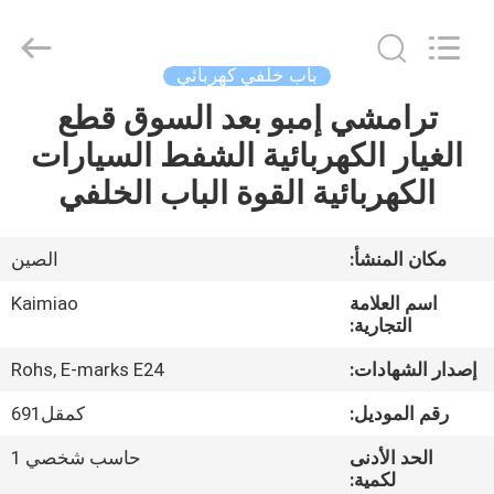
Dongguan
Kaimiao
Electronic
Technology
Co.,
باب خلفي كهربائي
Ltd.
All
Rights
ترامشي إمبو بعد السوق قطع
منزل،
Reserved.
الغيار الكهربائية الشفط السيارات
بيت
الكهربائية القوة الباب الخلفي
منتجات
مكان المنشأ:
الصين
معلومات
اسم العلامة
Kaimiao
عنا
التجارية:
إصدار الشهادات:
Rohs, E-marks E24
جولة
رقم الموديل:
كمقل691
في
الحد الأدنى
حاسب شخصي 1
المعمل
لكمية: