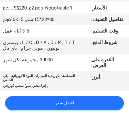
الأسعار:
1 pc: US$220, ≥2 pcs: Negotiable
مراقبة
تفاصيل التغليف:
80*23*15 سم، 5.5-6 كجم
الجودة
وقت التسليم:
3-5 أيام عمل
اتصل
شروط الدفع:
L / C ، D / A ، D / P ، T / T ، ويسترن
يونيون ، موني جرام ، باي بال
بنا
القدرة على
20000 مجموعة لكل شهر
العرض:
أخبار
أبرز:
المصاصة الكهربائية السيارات القوة الكهربائية الباب
الخلفي
,
(ترامبشي إمبو) سحب كهربائي
اطلب
اقتباس
افضل سعر
خريطة
الموقع