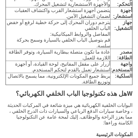
التحكم
:
والأجهزة الاستشعارية لتشغيل المحرك.
أجهزة
يتضمن أجهزة استشعار القرب واكتشاف العقبات
استشعار
:
لضمان التشغيل الآمن.
جهاز
يترجم دوران المحرك إلى حركة خطية لرفع أو خفض
التشغيل:
الباب الخلفي
المفاصل والروابط الميكانيكية:
قم بتوصيل الباب الخلفي بالسيارة وسمح بحركة
سلسة.
مصدر
عادة ما تكون متصلة ببطارية السيارة، وتوفر الطاقة
الطاقة:
اللازمة للعمل.
واجهة
أزرار على مقفل المفاتيح، لوحة القيادة، أو أجهزة
المستخدم:
استشعار تعمل بالقدم لتحكم المستخدم.
السلكية:
يربط جميع المكونات الإلكترونية، مما يسمح بالاتصال
وتوزيع الطاقة.
W
هل هذه تكنولوجيا الباب الخلفي الكهربائي؟
البوابات الخلفية الكهربائية هي ميزة شائعة في المركبات الحديثة
، وخاصة سيارات الدفع الرباعي والسيارات ذات الدرج الخلفي ،
مما يعزز الراحة والوظائف. إليك لمحة عامة عن التكنولوجيا
الكامنة وراءها:
المكونات الرئيسية