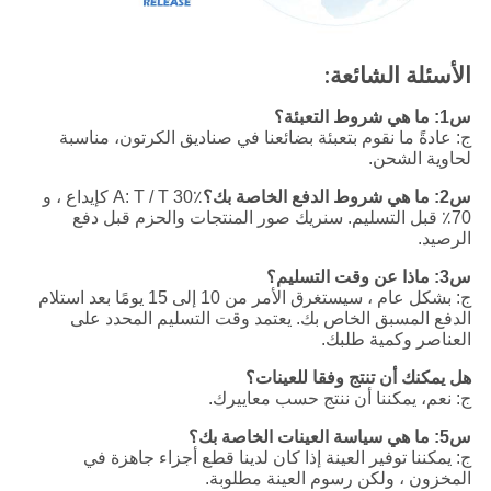
الأسئلة الشائعة:
س1: ما هي شروط التعبئة؟
ج: عادةً ما نقوم بتعبئة بضائعنا في صناديق الكرتون، مناسبة
لحاوية الشحن.
س2: ما هي شروط الدفع الخاصة بك؟
A: T / T 30٪ كإيداع ، و
70٪ قبل التسليم. سنريك صور المنتجات والحزم قبل دفع
الرصيد.
س3: ماذا عن وقت التسليم؟
ج: بشكل عام ، سيستغرق الأمر من 10 إلى 15 يومًا بعد استلام
الدفع المسبق الخاص بك. يعتمد وقت التسليم المحدد على
العناصر وكمية طلبك.
هل يمكنك أن تنتج وفقا للعينات؟
ج: نعم، يمكننا أن ننتج حسب معاييرك.
س5: ما هي سياسة العينات الخاصة بك؟
ج: يمكننا توفير العينة إذا كان لدينا قطع أجزاء جاهزة في
المخزون ، ولكن رسوم العينة مطلوبة.