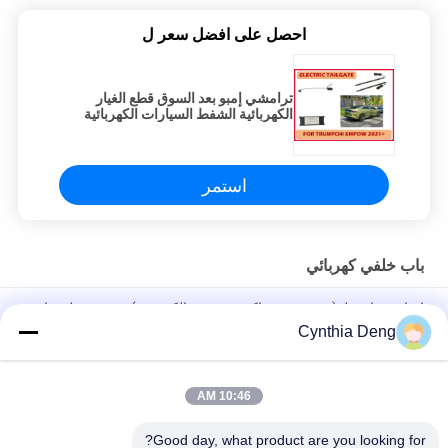
احصل على افضل سعر ل
ترامشي إمبو بعد السوق قطع الغيار
الكهربائية الشفط السيارات الكهربائية
القوة الباب الخلفي
استمر
باب خلفي كهربائي
إضافة متابعة لـ (ميتسوبيشي إكس-فورس إلكترونية) تحديث قطع غيار
السيارات مع الاستشعار الذكي
Cynthia Deng
يمكن بسهولة فتح وإغلاق المصعد الكهربائي
10:46 AM
وولينغ ميني إف إف أوتوماتيك إلكترونية رفع الباب الخلفي مع التحكم
الآلي الذكي عن بعد
Good day, what product are you looking for?