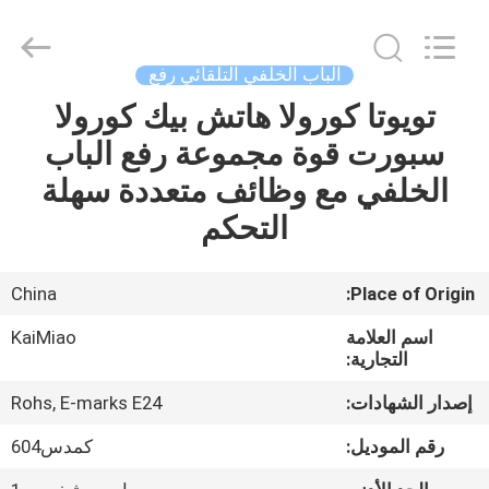
Dongguan
Kaimiao
Electronic
Technology
Co.,
الباب الخلفي التلقائي رفع
Ltd.
All
Rights
تويوتا كورولا هاتش بيك كورولا
منزل،
Reserved.
سبورت قوة مجموعة رفع الباب
بيت
الخلفي مع وظائف متعددة سهلة
منتجات
التحكم
معلومات
China
Place of Origin:
عنا
اسم العلامة
KaiMiao
التجارية:
جولة
إصدار الشهادات:
Rohs, E-marks E24
في
رقم الموديل:
كمدس604
المعمل