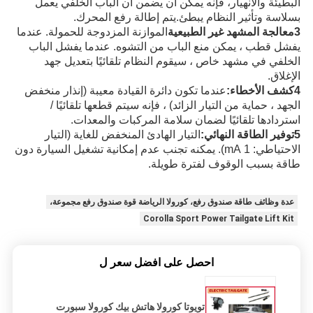
البطيئة والانهيار، فإنه يمكن أن يضمن أن الباب الخلفي يعمل
بسلاسة وتأثير النظام يبطئ.يتم إطالة رفع المحرك.
3معالجة المشهد غير الطبيعية
الموازنة المزدوجة للحمولة. عندما
يفشل قطب ، يمكن منع الباب من التشوه. عندما يفشل الباب
الخلفي في مشهد خاص ، سيقوم النظام تلقائيًا بتعديل جهد
الإغلاق.
4كشف الأخطاء:
عندما تكون دائرة القيادة معيبة (إنذار منخفض
الجهد ، حماية من التيار الزائد) ، فإنه سيتم قطعها تلقائيًا /
استردادها تلقائيًا لضمان سلامة المركبات والمعدات.
5توفير الطاقة النهائي:
التيار الهادئ المنخفض للغاية (التيار
الاحتياطي: 1 mA). يمكنه تجنب عدم إمكانية تشغيل السيارة دون
طاقة بسبب الوقوف لفترة طويلة.
عدة وظائف طاقة صندوق رفع، كورولا الرياضة قوة صندوق رفع مجموعة،
Corolla Sport Power Tailgate Lift Kit
احصل على افضل سعر ل
تويوتا كورولا هاتش بيك كورولا سبورت