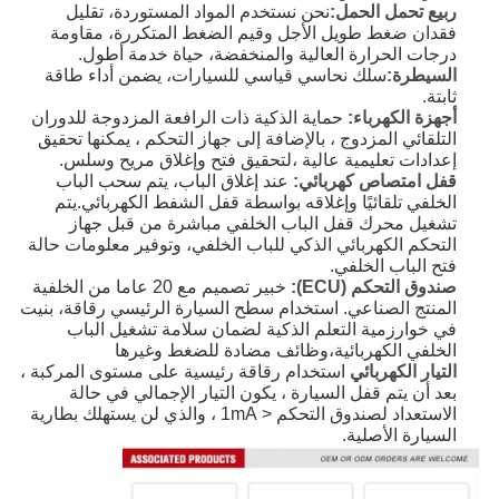
ربيع تحمل الحمل:
نحن نستخدم المواد المستوردة، تقليل
فقدان ضغط طويل الأجل وقيم الضغط المتكررة، مقاومة
درجات الحرارة العالية والمنخفضة، حياة خدمة أطول.
السيطرة:
سلك نحاسي قياسي للسيارات، يضمن أداء طاقة
ثابتة.
أجهزة الكهرباء:
حماية الذكية ذات الرافعة المزدوجة للدوران
التلقائي المزدوج ، بالإضافة إلى جهاز التحكم ، يمكنها تحقيق
إعدادات تعليمية عالية ،لتحقيق فتح وإغلاق مريح وسلس.
قفل امتصاص كهربائي:
عند إغلاق الباب، يتم سحب الباب
الخلفي تلقائيًا وإغلاقه بواسطة قفل الشفط الكهربائي.يتم
تشغيل محرك قفل الباب الخلفي مباشرة من قبل جهاز
التحكم الكهربائي الذكي للباب الخلفي، وتوفير معلومات حالة
فتح الباب الخلفي.
صندوق التحكم (ECU):
خبير تصميم مع 20 عاما من الخلفية
المنتج الصناعي. استخدام سطح السيارة الرئيسي رقاقة، بنيت
في خوارزمية التعلم الذكية لضمان سلامة تشغيل الباب
الخلفي الكهربائية،وظائف مضادة للضغط وغيرها
التيار الكهربائي
استخدام رقاقة رئيسية على مستوى المركبة ،
بعد أن يتم قفل السيارة ، يكون التيار الإجمالي في حالة
الاستعداد لصندوق التحكم < 1mA ، والذي لن يستهلك بطارية
السيارة الأصلية
.