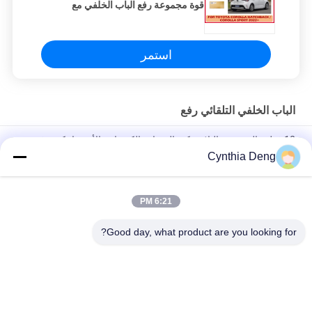
قوة مجموعة رفع الباب الخلفي مع
وظائف متعددة سهلة التحكم
استمر
الباب الخلفي التلقائي رفع
12 فولت المعدنية والبلاستيكية الممتازة الكهربائية الأوتوماتيكية رفع
الباب الخلفي مع جهاز استشعار ركل اختياري لتويوتا فرونتلاندر
Cynthia Deng
تحديث صندوق السيارة طاقة فتحة رفع صندوق السيارة لتويوتا تاون Ace
/ Liteace مريحة للسيارة
6:21 PM
عدة وظائف للذاكرة الطولية
Good day, what product are you looking for?
فئات شعبية
جميع
الباب الخلفي التلقائي 
باب خلفي، رفع، كيتس