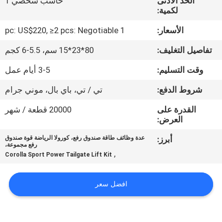
الحد الأدنى
حاسب شخصي 1
لكمية:
مراقبة
الأسعار:
1 pc: US$220, ≥2 pcs: Negotiable
الجودة
تفاصيل التغليف:
80*23*15 سم، 5.5-6 كجم
اتصل
وقت التسليم:
3-5 أيام عمل
بنا
شروط الدفع:
تي / تي، باي بال، موني جرام
القدرة على
20000 قطعة / شهر
أخبار
العرض:
أبرز:
عدة وظائف طاقة صندوق رفع، كورولا الرياضة قوة صندوق
رفع مجموعة،
اطلب
,
Corolla Sport Power Tailgate Lift Kit
اقتباس
افضل سعر
خريطة
الموقع