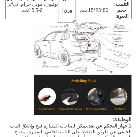
التثبيت:
يونيون، موني جرام، تي/تي
حجم
80*23*15 سم
وزن:
5.5-6 كجم
العبوة:
الوظيفة:
1.
جهاز التحكم عن بعد:
يمكن لصاحب السيارة فتح وإغلاق الباب
الخلفي عن طريق الضغط على الباب الخلفي للسيارة، مفتاح