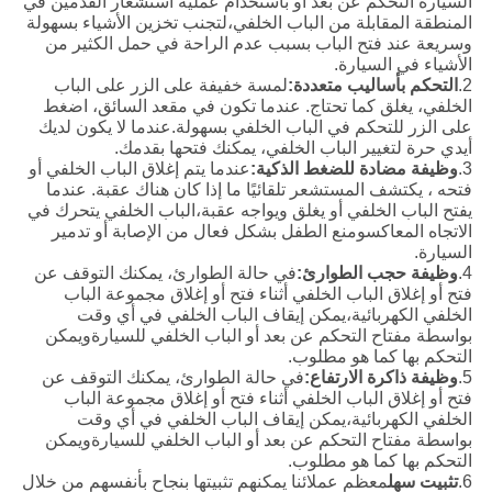
السيارة التحكم عن بعد أو باستخدام عملية استشعار القدمين في
المنطقة المقابلة من الباب الخلفي،لتجنب تخزين الأشياء بسهولة
وسريعة عند فتح الباب بسبب عدم الراحة في حمل الكثير من
الأشياء في السيارة.
2.
التحكم بأساليب متعددة:
لمسة خفيفة على الزر على الباب
الخلفي، يغلق كما تحتاج. عندما تكون في مقعد السائق، اضغط
على الزر للتحكم في الباب الخلفي بسهولة.عندما لا يكون لديك
أيدي حرة لتغيير الباب الخلفي، يمكنك فتحها بقدمك.
3.
وظيفة مضادة للضغط الذكية:
عندما يتم إغلاق الباب الخلفي أو
فتحه ، يكتشف المستشعر تلقائيًا ما إذا كان هناك عقبة. عندما
يفتح الباب الخلفي أو يغلق ويواجه عقبة،الباب الخلفي يتحرك في
الاتجاه المعاكسومنع الطفل بشكل فعال من الإصابة أو تدمير
السيارة.
4.
وظيفة حجب الطوارئ:
في حالة الطوارئ، يمكنك التوقف عن
فتح أو إغلاق الباب الخلفي أثناء فتح أو إغلاق مجموعة الباب
الخلفي الكهربائية،يمكن إيقاف الباب الخلفي في أي وقت
بواسطة مفتاح التحكم عن بعد أو الباب الخلفي للسيارةويمكن
التحكم بها كما هو مطلوب.
5.
وظيفة ذاكرة الارتفاع:
في حالة الطوارئ، يمكنك التوقف عن
فتح أو إغلاق الباب الخلفي أثناء فتح أو إغلاق مجموعة الباب
الخلفي الكهربائية،يمكن إيقاف الباب الخلفي في أي وقت
بواسطة مفتاح التحكم عن بعد أو الباب الخلفي للسيارةويمكن
التحكم بها كما هو مطلوب.
6.
تثبيت سهل
معظم عملائنا يمكنهم تثبيتها بنجاح بأنفسهم من خلال