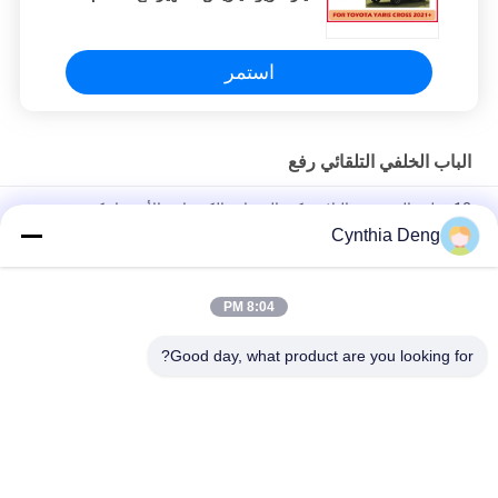
عن بعد
استمر
الباب الخلفي التلقائي رفع
12 فولت المعدنية والبلاستيكية الممتازة الكهربائية الأوتوماتيكية رفع
الباب الخلفي مع جهاز استشعار ركل اختياري لتويوتا فرونتلاندر
Cynthia Deng
تحديث صندوق السيارة طاقة فتحة رفع صندوق السيارة لتويوتا تاون Ace
/ Liteace مريحة للسيارة
8:04 PM
عدة وظائف للذاكرة الطولية
Good day, what product are you looking for?
فئات شعبية
جميع
الباب الخلفي التلقائي 
باب خلفي، رفع، كيتس
رفع