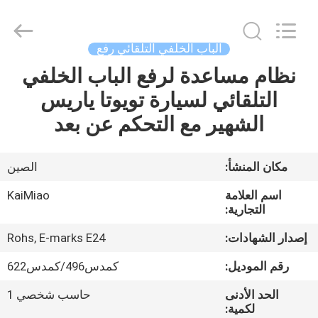
Dongguan
Kaimiao
Electronic
Technology
Co.,
الباب الخلفي التلقائي رفع
Ltd.
All
Rights
نظام مساعدة لرفع الباب الخلفي
منزل،
Reserved.
التلقائي لسيارة تويوتا ياريس
بيت
الشهير مع التحكم عن بعد
منتجات
مكان المنشأ:
الصين
معلومات
اسم العلامة
KaiMiao
عنا
التجارية:
إصدار الشهادات:
Rohs, E-marks E24
جولة
رقم الموديل:
كمدس496/كمدس622
في
الحد الأدنى
حاسب شخصي 1
المعمل
لكمية: