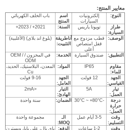
معايير المنتج:
النوع:
إلكترونيات
اسم
باب الخلف الكهربائي
السيارات
المنتج
تويوتا ياريس
طراز
السنة:
2021+ / 2023+
السيارة:
طريقة
الوصف:
قطب مزدوج مع
أنا
(بلوغ اند بلاى) (الأغلبية)
التثبيت:
قفل امتصاص
أعلى
التطبيق:
صندوق السيارة
الخدمة:
في المخزون / OEM /
ODM
مقاوم
IP65
المواد:
المعدن، البلاستيك، الحديد،
للماء:
Cu
الجهد
12 فولت
الجهد
9-16 فولت
القياسي:
العامل:
تيار
5A
التيار
<2mA
العمل:
الهادئ:
درجة
-30°C ~ +80°C
الضمان:
سنة واحدة
حرارة
العمل:
وقت
3-5 أيام عمل
الـ
مجموعة واحدة
التسليم:
MOQ:
وقت
1-2 ساعات
الدفع:
باي بال، علي بابا، ويسترن