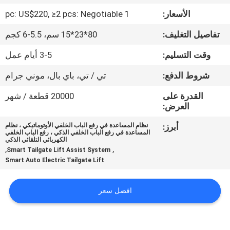
الأسعار:
1 pc: US$220, ≥2 pcs: Negotiable
مراقبة
تفاصيل التغليف:
80*23*15 سم، 5.5-6 كجم
الجودة
وقت التسليم:
3-5 أيام عمل
اتصل
شروط الدفع:
تي / تي، باي بال، موني جرام
بنا
القدرة على
20000 قطعة / شهر
العرض:
أخبار
أبرز:
نظام المساعدة في رفع الباب الخلفي الأوتوماتيكي ، نظام
المساعدة في رفع الباب الخلفي الذكي ، رفع الباب الخلفي
الكهربائي التلقائي الذكي
,
,
Smart Tailgate Lift Assist System
اطلب
Smart Auto Electric Tailgate Lift
اقتباس
افضل سعر
خريطة
الموقع