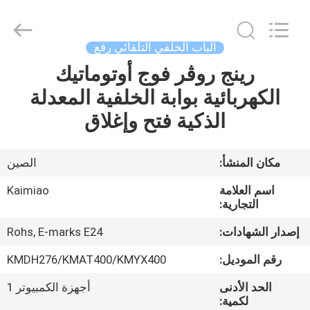
Dongguan
Kaimiao
Electronic
Technology
Co.,
الباب الخلفي التلقائي رفع
Ltd.
All
Rights
رينج روڤر فوج أوتوماتيك
منزل،
Reserved.
الكهربائية بوابة الخلفية المعدلة
بيت
الذكية فتح وإغلاق
منتجات
مكان المنشأ:
الصين
معلومات
اسم العلامة
Kaimiao
عنا
التجارية:
إصدار الشهادات:
Rohs, E-marks E24
جولة
رقم الموديل:
KMDH276/KMAT400/KMYX400
في
الحد الأدنى
أجهزة الكمبيوتر 1
المعمل
لكمية: