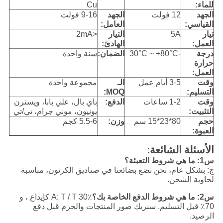
للماء:
Cu
الجهد
12 فولت
الجهد
9-16 فولت
القياسي:
العامل:
تيار
5A
التيار
<2mA
العمل:
الهادئ:
درجة
-30°C ~ +80°C
الضمان:
سنة واحدة
حرارة
العمل:
وقت
3-5 أيام عمل
الـ
مجموعة واحدة
التسليم:
MOQ:
وقت
1-2 ساعات
الدفع:
باي بال، علي بابا، ويسترن
التثبيت:
يونيون، موني جرام، تي/تي
حجم
80*23*15 سم
وزن:
5.5-6 كجم
العبوة:
الأسئلة الشائعة:
س1: ما هي شروط التعبئة؟
ج: بشكل عام، نحن نضع بضائعنا في صناديق الكرتون، مناسبة
لحاوية الشحن.
س2: ما هي شروط الدفع الخاصة بك؟
A: T / T 30٪ كإيداع ، و
70٪ قبل التسليم. سنريك صور المنتجات والحزم قبل دفع
الرصيد.