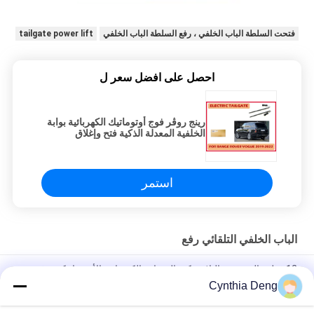
فتحت السلطة الباب الخلفي ، رفع السلطة الباب الخلفي
tailgate power lift
احصل على افضل سعر ل
رينج روڤر فوج أوتوماتيك الكهربائية بوابة
الخلفية المعدلة الذكية فتح وإغلاق
استمر
الباب الخلفي التلقائي رفع
12 فولت المعدنية والبلاستيكية الممتازة الكهربائية الأوتوماتيكية رفع
الباب الخلفي مع جهاز استشعار ركل اختياري لتويوتا فرونتلاندر
Cynthia Deng
تحديث صندوق السيارة طاقة فتحة رفع صندوق السيارة لتويوتا تاون Ace