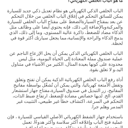
ما هو الباب الخلفي الكهربائي؟
الباب الخلفي الذكي الكهربائي هو نظام تعديل ذكي جديد للسيارة
يمكن للسائق التحكم في إغلاق الباب الخلفي من خلال التحكم
عن بعد بمفتاح السيارةالضغط على مفتاح الباب الخلفي للسيارة
والمركبةوبالإضافة إلى ذلك، فإنه يحتوي أيضا على وظائف مثل
الذكاء مضاد للضغط، ذاكرة عالية المستوى، وما إلى ذلك، الذي
يدمج الذكاء والراحة والإنسانية،مما يجعل سيارتك أكثر قوة في
لحظة.
الباب الخلفي الكهربائي الذكي يمكن أن يحل الإزعاج الناجم عن
عملية صندوق مملة المعتادة إلى الحياة اليومية، مثل ليس
محدودة على كونها بعيدة المنال، الكثير من الأشياء في متناول
اليد،و لا تغلق بقوة.
أداة رفع الباب الخلفي الكهربائية الذكية يمكن أن تفتح وتغلق
وتقفل الأمتعة كهربائياً، والتي يمكن أن تُشغّل بواسطة مفاتيح
المفاتيح، زر التبديل في صندوق السيارة،مفتاح جهاز استشعار
القدم، الخ. لديها خصائص مضادة للضغط، ارتفاع ضبط الذات،
التحكم في السرعة، اكتشاف خطأ غير طبيعي، التثبيت غير
المدمر وهلم جرا.
باستخدام جهاز الشفط الكهربائي الأصلي القياسي للسيارة ، فإن
عملية فتح الباب وإغلاقه أكثر سلاسة وأكثر هدوءًا. تعمل
المجموعة بسلاسة وأنيقة وذكاء ، دون ضوضاء إضافية.