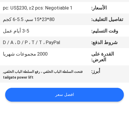
الأسعار:
1 pc: US$230, ≥2 pcs: Negotiable
مراقبة
تفاصيل التغليف:
80*23*15 سم، 5.5-6 كجم
الجودة
وقت التسليم:
3-5 أيام عمل
اتصل
شروط الدفع:
D / A ، D / P ، T / T ، PayPal
بنا
القدرة على
2000 مجموعات شهريا
العرض:
أخبار
أبرز:
,
فتحت السلطة الباب الخلفي ، رفع السلطة الباب الخلفي
tailgate power lift
اطلب
افضل سعر
اقتباس
خريطة
الموقع