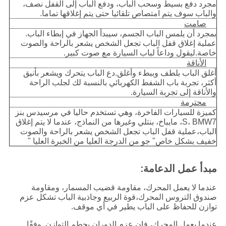
مجرد دفع بسيط وسحب الباب، ودفع الباب إلى القفل نصف،
والباب سوف يتم امتصاص تلقائيا حتى يتم إغلاقها تماما.
صامت
بمجرد أن يلمس الباب الجسم، سيبدأ الجهاز في إبطاء الباب.
عملية إغلاق قفل الباب تجعل الشخص يشعر بالراحة والصوت
خاصة.ليقول وداعاً لباب السيارة مع صوت كبير.
الأناقة
أغلق الباب بلطف وببطء وأغلق.دع الباب يتحرك ويشعر بأنيق
أكثر، تجربة باب الشفط الكهربائي بالنسبة لك لجلب الراحة
والأناقة إلى تجربة السيارة.
محترمة
كميزة للسيارات الفاخرة، وهي تستخدم حاليا في مرسيدس بنز
S، BMW7، مايباخ، بنتلي وغيرها من النماذج، عندما لا يتم إغلاق
الباب،عملية قفل الباب تجعل الشخص يشعر بالراحة والصوت
خفيف بشكل خاص" جو من الدرجة العليا من الخبرة العليا "
مبدأ عمل الدعامة:
عندما لا يعمل المحرك، مقاومة قضيب المسمار، ومقاومة
صندوق التروس المحرك،قوة الربيع وجاذبية الباب تشكل عزم
توازن للحفاظ على الباب يطير في أي موقف.
عندما يعمل المحرك، فإن عزم الدوران يحطم التوازن. وفقًا