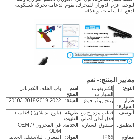
لتوجيه عزم الدوران للمحرك، يقوم الدعامة بحركة تلسكوبية
لدفع الباب لفتحه وإغلاقه.
معايير المنتج:
- نعم
النوع:
إلكترونيات
اسم
باب الخلف الكهربائي
السيارات
المنتج
طراز
رينج روڤر فوغ
السنة:
20103-2018/2019-2022
السيارة:
الوصف:
قطب مزدوج مع
طريقة
(بلوغ اند بلاى) (الأغلبية)
قفل أعلى أصلي
التثبيت:
التطبيق:
صندوق السيارة
الخدمة:
في المخزون / OEM /
ODM
مقاوم
IP65
المواد:
المعدن، البلاستيك، الحديد،