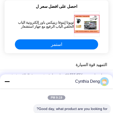
احصل على افضل سعر ل
تويوتا إينوفا زينيكس باور إلكترونية الباب
الخلفي الباب الرفيع مع جهاز استشعار
ركلة القدم اختياري
استمر
التمهيد قوة السيارة
بي إم دبليو ميني F55/F56 الكهربائية طوق رفع صندوق الطاقة رفع فتح
وإغلاق تلقائيًا
Cynthia Deng
BMW X2 F39 ملحقات صندوق السيارات تثبيت الذاتي
9:19 PM
أدوات صندوق السيارات الكهربائية للسيارة لـ تويوتا لاند كروزر مع
استشعار القدم الذكية اختياري
Good day, what product are you looking for?