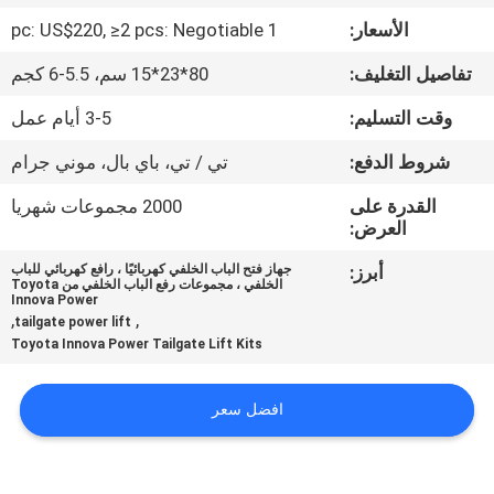
الأسعار:
1 pc: US$220, ≥2 pcs: Negotiable
مراقبة
تفاصيل التغليف:
80*23*15 سم، 5.5-6 كجم
الجودة
وقت التسليم:
3-5 أيام عمل
اتصل
شروط الدفع:
تي / تي، باي بال، موني جرام
بنا
القدرة على
2000 مجموعات شهريا
العرض:
أخبار
أبرز:
جهاز فتح الباب الخلفي كهربائيًا ، رافع كهربائي للباب
الخلفي ، مجموعات رفع الباب الخلفي من Toyota
Innova Power
,
,
tailgate power lift
اطلب
Toyota Innova Power Tailgate Lift Kits
اقتباس
افضل سعر
خريطة
الموقع