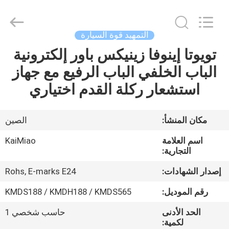
Dongguan
Kaimiao
Electronic
Technology
Co.,
التمهيد قوة السيارة
Ltd.
All
Rights
تويوتا إينوفا زينيكس باور إلكترونية
منزل،
Reserved.
الباب الخلفي الباب الرفيع مع جهاز
بيت
استشعار ركلة القدم اختياري
منتجات
مكان المنشأ:
الصين
معلومات
اسم العلامة
KaiMiao
عنا
التجارية:
إصدار الشهادات:
Rohs, E-marks E24
جولة
رقم الموديل:
KMDS188 / KMDH188 / KMDS565
في
الحد الأدنى
حاسب شخصي 1
المعمل
لكمية: