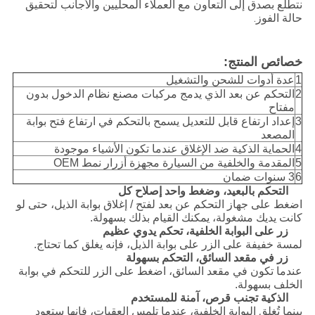
نتطلع بصدق إلى التعاون مع العملاء المحليين والأجانب لتحقيق
حالة الفوز.
خصائص المنتج:
1
عدة أدوات للشحن والتشغيل
2
التحكم عن بعد الذي يدمج مركبات مصنع نظام الدخول بدون
مفتاح
3
إعداد ارتفاع قابل للتعديل يسمح بالتحكم في ارتفاع فتح بوابة
المصعد
4
الحماية الذكية ضد الإغلاق عندما تكون الأشياء موجودة
5
المقدمة والخلفية من السيارة مجهزة أزرار نمط OEM
6
3 سنوات ضمان
التحكم بالبعيد، وضغط واحد إصلاح كل
اضغط على جهاز التحكم عن بعد لفتح / إغلاق بوابة الذيل، حتى لو
كانت يديك مشغولة، يمكنك القيام بذلك بسهولة.
زر على البوابة الخلفية، تحكم يدوي عظيم
لمسة خفيفة على الزر على بوابة الذيل، فإنه يغلق كما تحتاج.
زر في مقعد السائق، التحكم بسهولة
عندما تكون في مقعد السائق، اضغط على الزر للتحكم في بوابة
الخلف بسهولة.
الذكية تجنب قرص، آمنة للمستخدم
بينما تُغلق البوابة الخلفية، عندما تلمس العقبات، فإنها ستعود