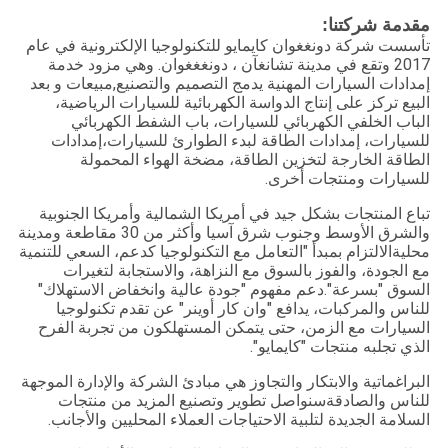
مقدمة شركتنا:
تأسست شركة دونغغوان كايمايو للتكنولوجيا الإلكترونية في عام
2017 وتقع في مدينة تشانغآن ، دونغغغوان. وهي مزود خدمة
إمدادات السيارات المهنية يدمج التصميم والتصنيع,مبيعات و بعد
البيع تركز على إنتاج الدواسة الكهربائية للسيارات الرياضية،
الباب الخلفي الكهربائي للسيارات، باب الشفط الكهربائي
للسيارات، إمدادات الطاقة لبدء الطوارئ للسيارات،إمدادات
الطاقة الخارجة لتخزين الطاقة، مضخة الهواء المحمولة
للسيارات ومنتجات أخرى.
تباع المنتجات بشكل جيد في أمريكا الشمالية وأمريكا الجنوبية
والشرق الأوسط وجنوب شرق آسيا وأكثر من 30 مقاطعة ومدينة
محليةالالتزام بمبدأ "التعامل مع التكنولوجيا كدعم، السعي للتنمية
مع الجودة، والفوز بالسوق مع النزاهة، والاستجابة لتغيرات
السوق "بسرعة".دعم مفهوم "جودة عالية وانخفاض الاستهلاك"
للناس والمركبات، يدافع "وان كار أوينر" عن تقدم تكنولوجيا
السيارات مع الزمن، حتى يتمكن المستهلكون من تجربة الفرح
الذي تجلبه منتجات "كايمايو".
البراغماتية والابتكار والتجاوز هي مبادئ الشركة والإدارة الموجهة
للناس والصادقةسنواصل تطوير وتصنيع المزيد من منتجات
السلامة الجديدة لتلبية الاحتياجات العملاء المحليين والأجانب.