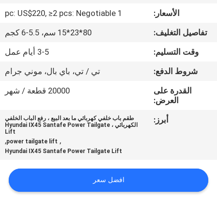
الأسعار:
1 pc: US$220, ≥2 pcs: Negotiable
مراقبة
تفاصيل التغليف:
80*23*15 سم، 5.5-6 كجم
الجودة
وقت التسليم:
3-5 أيام عمل
اتصل
شروط الدفع:
تي / تي، باي بال، موني جرام
بنا
القدرة على
20000 قطعة / شهر
العرض:
أخبار
أبرز:
طقم باب خلفي كهربائي ما بعد البيع ، رفع الباب الخلفي
الكهربائي ، Hyundai IX45 Santafe Power Tailgate
Lift
,
,
power tailgate lift
اطلب
Hyundai IX45 Santafe Power Tailgate Lift
اقتباس
افضل سعر
خريطة
الموقع