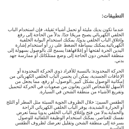
التطبيقات:
عندما تكون يديك مليئة أو تحمل أشياء ثقيلة، فإن استخدام الباب
الخلفي الكهربائي يصبح مريحًا جدًا. بدلاً من الحاجة إلى رفع
وإغلاق الباب الخلفي يدويًا، يمكنك استخدام البوابة الخلفية
الكهربائية.يمكنك ببساطة الضغط على زر أو استخدام إشارة
اليدين الحرة لفتحها أو إغلاقهاهذا يسمح لك بالوصول بسهولة إلى
منطقة الشحن دون الحاجة إلى وضع ممتلكاتك أو ممارسة جهد
بدني.
الحركة المحدودة: بالنسبة للأفراد ذوي الحركة المحدودة أو
الإعاقات الجسدية، يمكن أن يحسن الباب الخلفي الكهربائي من
إمكانية الوصول بشكل كبير.,الوصول، أو رفع، مما يجعل من
الأسهل للأشخاص الذين يعانون من صعوبات في الحركة لتحميل
وتفريغ الأشياء من منطقة الشحن في السيارة.
الطقس السيئ: خلال الظروف الجوية السيئة مثل المطر أو الثلج
أو الحرارة الشديدة، يوفر الباب الخلفي الكهربائي الراحة
والحماية.بدلا من فتح وإغلاق الباب الخلفي يدويا بينما تعرض
نفسك للعناصر، يمكنك استخدام الوظيفة التلقائية للوصول
بسرعة إلى منطقة الشحن وتقليل تعرضك لظروف الطقس
القاسية.