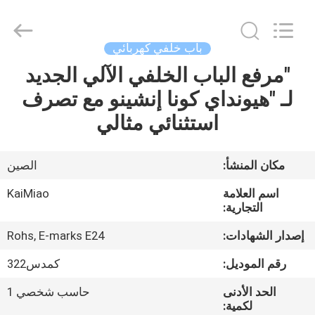
Dongguan
Kaimiao
Electronic
Technology
Co.,
باب خلفي كهربائي
Ltd.
All
Rights
"مرفع الباب الخلفي الآلي الجديد
منزل،
Reserved.
لـ "هيونداي كونا إنشينو مع تصرف
بيت
استثنائي مثالي
منتجات
مكان المنشأ:
الصين
معلومات
اسم العلامة
KaiMiao
عنا
التجارية:
إصدار الشهادات:
Rohs, E-marks E24
جولة
رقم الموديل:
كمدس322
في
الحد الأدنى
حاسب شخصي 1
المعمل
لكمية: