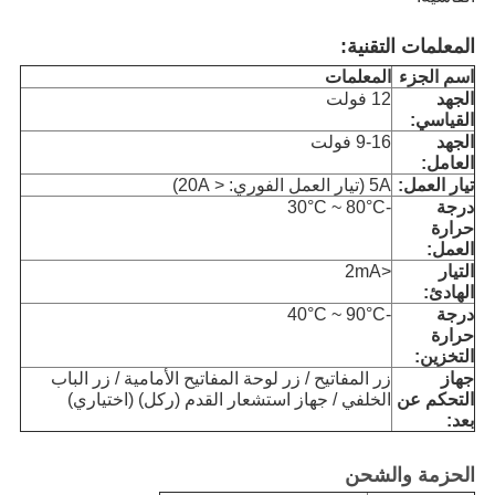
المعلمات التقنية:
اسم الجزء
المعلمات
الجهد
12 فولت
القياسي:
الجهد
9-16 فولت
العامل:
تيار العمل:
5A (تيار العمل الفوري: < 20A)
درجة
-30°C ~ 80°C
حرارة
العمل:
التيار
<2mA
الهادئ:
درجة
-40°C ~ 90°C
حرارة
التخزين:
جهاز
زر المفاتيح / زر لوحة المفاتيح الأمامية / زر الباب
التحكم عن
الخلفي / جهاز استشعار القدم (ركل) (اختياري)
بعد:
الحزمة والشحن