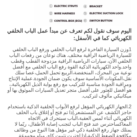
اليوم سوف نقول لكم تعرف عن مبدأ عمل الباب الخلفي
الكهربائي كما في الأسفل:
1وزن السيارة الفاخرة لرفع الباب الخلفي ورفع الباب الخلفي
للسيارة الرياضية الراقية مختلف. هناك نوعان من رفعات الباب
الخلفي الآن، سيارات الرياضية الراقية مزدوجة القطب وقطب
واحد.واحد الكهربائية الذكية القوة رفع الباب الخلفي مع أفضل
نوعية من المحرك، المنخفضة،الربيع تحمل الحمل،عصا سلك
نقل،المكونات الأساسية سوف يكون ضمان الجودة.عملية الإنتاج
ومراقبة الجودة مناسبة للتركيب مع رفع بوابة الذيل الكهربائية.،
هو أفضل للعثور على أفضل متجر تعديل السيارات الموثوق بها أو
ميكانيكي مألوف لتركيب.
2.الجهاز الكهربائي المؤهل لرفع الأبواب الخلفية الذكية باستخدام
حاجز الكشف عن المستشعر.إذا تم فتح أو إغلاق باب الخلف
الكهربائي أثناء لمس العقبة،الباب سيتحرك في الاتجاه
المعاكساحترس عند فتح الباب لتجنب إصابة الأطفال، ربّما لا
يمتلك جهاز رفع الخلفية ذكي غير مؤهل هذا النوع من وظائف
مكافحة الضغط الذكية،إذا اخترت تثبيت كاي مياو مجموعة