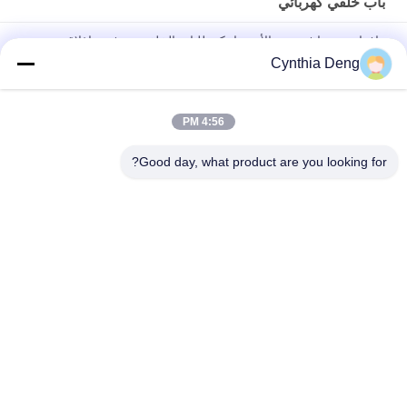
باب خلفي كهربائي
رافعات تويوتا فورتونر الأوتوماتيكية للباب الخلفي مع فتح وإغلاق
أوتوماتيكي
Cynthia Deng
مشغل ليفيت الذكي بدون استخدام اليدين مع عمود مزدوج لتويوتا كورولا
كروس
4:56 PM
(ولينغ باوجون RM-5) إشعار ذكي لفتح وإغلاق البوابة الخلفية
Good day, what product are you looking for?
فئات شعبية
جميع
الباب الخلفي التلقائي 
باب خلفي، رفع، كيتس
رفع
باب خلفي كهربائي
قوة رفع الباب الخلفي
باب شفط كهربائي
باب خلفي كهربائي