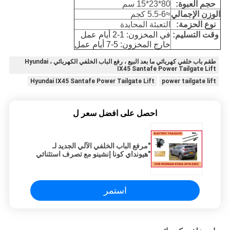
حجم العبوة:
80*23*15 سم
الوزن الإجمالي
≈5.5-6 كجم
نوع الحزمة:
التعبئة المحايدة
وقت التسليم:
في المخزون: 1-2 أيام عمل
خارج المخزون: 5-7 أيام عمل
طقم باب خلفي كهربائي ما بعد البيع ، رفع الباب الخلفي الكهربائي ، Hyundai
IX45 Santafe Power Tailgate Lift
Hyundai IX45 Santafe Power Tailgate Lift
power tailgate lift
احصل على افضل سعر ل
"مرفع الباب الخلفي الآلي الجديد لـ
"هيونداي كونا إنشينو مع تصرف استثنائي
مثالي
استمر