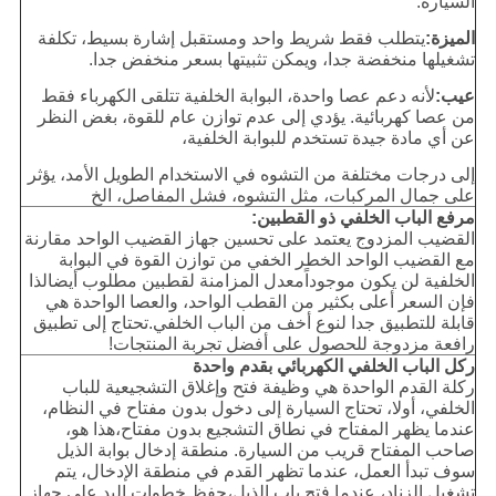
السيارة.
الميزة:
يتطلب فقط شريط واحد ومستقبل إشارة بسيط، تكلفة
تشغيلها منخفضة جدا، ويمكن تثبيتها بسعر منخفض جدا.
عيب:
لأنه دعم عصا واحدة، البوابة الخلفية تتلقى الكهرباء فقط
من عصا كهربائية. يؤدي إلى عدم توازن عام للقوة، بغض النظر
عن أي مادة جيدة تستخدم للبوابة الخلفية،
إلى درجات مختلفة من التشوه في الاستخدام الطويل الأمد، يؤثر
على جمال المركبات، مثل التشوه، فشل المفاصل، الخ
مرفع الباب الخلفي ذو القطبين:
القضيب المزدوج يعتمد على تحسين جهاز القضيب الواحد مقارنة
مع القضيب الواحد الخطر الخفي من توازن القوة في البوابة
الخلفية لن يكون موجوداًمعدل المزامنة لقطبين مطلوب أيضالذا
فإن السعر أعلى بكثير من القطب الواحد، والعصا الواحدة هي
قابلة للتطبيق جدا لنوع أخف من الباب الخلفي.تحتاج إلى تطبيق
رافعة مزدوجة للحصول على أفضل تجربة المنتجات!
ركل الباب الخلفي الكهربائي بقدم واحدة
ركلة القدم الواحدة هي وظيفة فتح وإغلاق التشجيعية للباب
الخلفي، أولا، تحتاج السيارة إلى دخول بدون مفتاح في النظام،
عندما يظهر المفتاح في نطاق التشجيع بدون مفتاح،هذا هو،
صاحب المفتاح قريب من السيارة. منطقة إدخال بوابة الذيل
سوف تبدأ العمل، عندما تظهر القدم في منطقة الإدخال، يتم
تشغيل الزناد، عندما فتح باب الذيل،حفظ خطوات اليد على جهاز