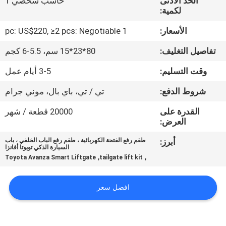
الحد الأدنى
حاسب شخصي 1
لكمية:
مراقبة
الأسعار:
1 pc: US$220, ≥2 pcs: Negotiable
الجودة
تفاصيل التغليف:
80*23*15 سم، 5.5-6 كجم
اتصل
وقت التسليم:
3-5 أيام عمل
بنا
شروط الدفع:
تي / تي، باي بال، موني جرام
القدرة على
20000 قطعة / شهر
أخبار
العرض:
أبرز:
طقم رفع الفتحة الكهربائية ، طقم رفع الباب الخلفي ، باب
السيارة الذكي تويوتا أفانزا
اطلب
,
,
Toyota Avanza Smart Liftgate
tailgate lift kit
اقتباس
افضل سعر
خريطة
الموقع