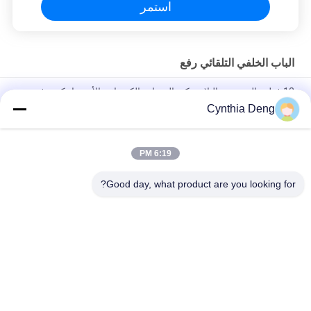
استمر
الباب الخلفي التلقائي رفع
12 فولت المعدنية والبلاستيكية الممتازة الكهربائية الأوتوماتيكية رفع
الباب الخلفي مع جهاز استشعار ركل اختياري لتويوتا فرونتلاندر
Cynthia Deng
تحديث صندوق السيارة طاقة فتحة رفع صندوق السيارة لتويوتا تاون Ace
/ Liteace مريحة للسيارة
6:19 PM
عدة وظائف للذاكرة الطولية
Good day, what product are you looking for?
فئات شعبية
جميع
الباب الخلفي التلقائي 
باب خلفي، رفع، كيتس
رفع
باب خلفي كهربائي
قوة رفع الباب الخلفي