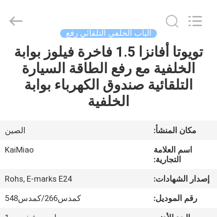
Dongguan
Kaimiao
Electronic
Technology
Co.,
الباب الخلفي التلقائي رفع
Ltd.
All
Rights
تويوتا أفانزا 1.5 فاخرة فيلوز بوابة
منزل،
Reserved.
الخلفية مع رفع الطاقة السيارة
بيت
التلقائية صندوق الكهرباء بوابة
منتجات
الخلفية
معلومات
مكان المنشأ:
الصين
عنا
اسم العلامة
KaiMiao
التجارية:
جولة
إصدار الشهادات:
Rohs, E-marks E24
في
رقم الموديل:
كمدس266/كمدس548
المعمل