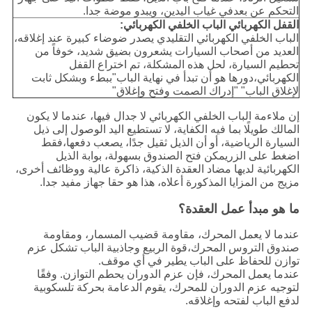
التحكم عن بعدفي غياب اليدين، ويبدو موضة جدا.
القفل الكهربائي الباب الخلفي الكهربائي:
الباب الخلفي الكهربائي التقليدي يصدر ضوضاء كبيرة عند إغلاقه،
العديد من أصحاب السيارات يشعرون بضيق شديد، خوفاً من
تحطيم السيارة، لحل هذه المشكلة، تم اختراع القفل
الكهربائي،دورها هو أن تبدأ في نهاية الباب"ببطء وبشكل ثابت
لإغلاق الباب" "إدراك الصمت وفتح وإغلاق"
إن ملاءمة الباب الخلفي الكهربائي لا جدال فيها، عندما لا يكون
المالك طويلًا بما فيه الكفاية، لا تستطيع اليد الوصول إلى ذيل
السيارة الرياضية، أو أن الذيل ثقيل جدًا، يصعب دفعها،فقط
اضغط على الزريمكن فتح الصندوق بسهولة، بوابة الذيل
الكهربائية لديها مضاد العقدة الذكية، ذاكرة عالية ووظائف أخرى،
مزيج من المزايا المذكورة أعلاه، هذا هو حقا جهاز مفيد جدا.
ما هو مبدأ عمل العقدة؟
عندما لا يعمل المحرك، مقاومة قضيب المسمار، ومقاومة
صندوق التروس المحرك،قوة الربيع وجاذبية الباب تشكل عزم
توازن للحفاظ على الباب يطير في أي موقف.
عندما يعمل المحرك، فإن عزم الدوران يحطم التوازن. وفقًا
لتوجيه عزم الدوران للمحرك، يقوم الدعامة بحركة تلسكوبية
لدفع الباب لفتحه وإغلاقه.