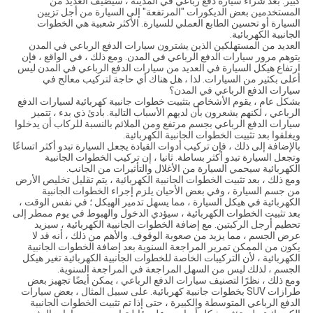
كبير. بعد شراء سيارة دفع رباعي في المدينة ، سيضيف العديد من
المستخدمين بعض الديكورات "المرتفعة" إلى السيارة من أجل تزيين
السيارة أو تحسين الطابع العملي للسيارة. الأكثر شعبية هي الخطوات
الجانبية الكهربائية.
العديد من المستهلكين الذين يشترون سيارات الدفع الرباعي في المدن
يتوهم مرور سيارات الدفع الرباعي في المدن. ومع ذلك ، في الواقع ، فإن
ارتفاع هيكل السيارة في العديد من سيارات الدفع الرباعي في المدن ليس
أعلى بكثير من السيارات. لذا ، هل هناك أي حاجة لتركيب معالج في
سيارات الدفع الرباعي في المدن؟
بشكل عام ، يقوم الأشخاص بتثبيت خطوات جانبية كهربائية لسيارات الدفع
الرباعي ، لكنهم يشعرون بأن لديهم الأسباب التالية. بادئ ذي بدء ، تتميز
سيارات الدفع الرباعي بجسم مرتفع ومن الملائم بالنسبة للركاب أن يدخلوا
ويغلقوا بعد تثبيت الخطوات الجانبية الكهربائية.
بالإضافة إلى ذلك ، فإن تركيب أدوات القيادة يجعل السيارة تبدو أكثر اتساعًا
وتجعل السيارة تبدو أكثر بساطة. ثانيا ، إن تركيب الخطوات الجانبية
الكهربائية سيحمي السيارة من الأغلال والتأثيرات من الجانب.
ومع ذلك ، بعد تثبيت الخطوات الجانبية الكهربائية ، يتم تقليل تخليص الأرض
من جسم السيارة ، وفي بعض الأحيان يلزم إجراء الخطوات الجانبية
الكهربائية في هيكل السيارة ، مما يسهل تدمير الهيكل ؛ في نفس الوقت ،
بعد تثبيت الخطوات الكهربائية ، سيؤدي الدخول والهبوط في يوم ممطر إلى
تحطيم أرجل الركبتين. مع إضافة الخطوات الجانبية الكهربائية ، سيزيد
عرض الجسم ، مما يزيد من صعوبة الوقوف. والأهم من ذلك ، أنه قد لا
يكون من الممكن تمرير المراجعة السنوية بعد إضافة الخطوات الجانبية
الكهربائية ، لأن التركيبات الخاصة للخطوات الجانبية الكهربائية تغير هيكل
الجسم ، لذلك ليس من السهل المراجعة في المراجعة السنوية.
ومع ذلك ، نظرًا لتصنيف سيارات الدفع الرباعي ، يمكن أيضًا تجهيز بعض
طرازات SUV بخطوات جانبية كهربائية. على سبيل المثال ، بعض سيارات
الدفع الرباعي المتوسطة والكبيرة ، حتى إذا تم تثبيت الخطوات الجانبية