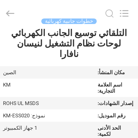
Dongguan
Kaimiao
Electronic
Technology
Co.,
خطوات جانبية كهربائية
Ltd.
All
Rights
التلقائي توسيع الجانب الكهربائي
منزل،
Reserved.
لوحات نظام التشغيل لنيسان
بيت
نافارا
منتجات
مكان المنشأ:
الصين
معلومات
اسم العلامة
KM
عنا
التجارية:
إصدار الشهادات:
ROHS UL MSDS
جولة
رقم الموديل:
نموذج: KM-ESS020
في
الحد الأدنى
1 جهاز الكمبيوتر
المعمل
لكمية: