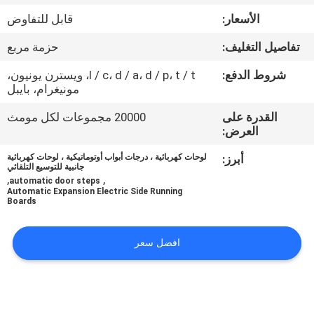
الأسعار:
قابل للتفاوض
مراقبة
تفاصيل التغليف:
حزمة مربع
الجودة
شروط الدفع:
l / c، d / a، d / p، t / t، ويسترن يونيون،
مونيغرام، بايبل
اتصل
القدرة على
20000 مجموعات لكل مومث
بنا
العرض:
أبرز:
لوحات كهربائية ، درجات أبواب أوتوماتيكية ، لوحات كهربائية
أخبار
جانبية للتوسيع التلقائي
,
,
automatic door steps
Automatic Expansion Electric Side Running
Boards
اطلب
اقتباس
افضل سعر
خريطة
الموقع