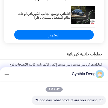
التلقائي توسيع الجانب الكهربائي لوحات
نظام التشغيل لنيسان نافارا
استمر
خطوات جانبية كهربائية
فولكسفاغن تيرامونت/ تيرامونت إكس الكهربائية قابلة للانسحاب لوح
المشي خطوة مع مساعدة التلقائية الكاملة
Cynthia Deng
هوندا CR - V الكهربائية الجانبية خطوات ، المضادة للانزلاق السيارات
قابل للسحب رفع السلطة لوحات التشغيل
7:42 AM
ISUZU D - MAX ذكي تلقائي قابل للسحب خطوات القدم خطوة
المجالس
Good day, what product are you looking for?