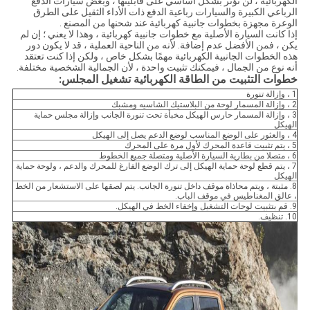
الكهربائية ، لن تؤثر بشكل أساسي على قابليتها ، وبعض سيارات الدفع
الرباعي الكبيرة والسيارات رباعية الدفع ذات الأداء الثقيل على الطرق
الوعرة مجهزة بخطوات جانبية كهربائية عند شحنها من المصنع .
إذا كانت السيارة الأصلية مع خطوات جانبية كهربائية ، وهذا لا يعني ؛ إن لم
يكن ، فمن الأفضل عدم إضافة. لأنه من الناحية العملية ، قد لا يكون دور
هذه الخطوات الجانبية الكهربائية مهمًا بشكل خاص ، ولكن إذا كنت تعتقد
أنه نوع من الجمال ، فيمكنك تثبيت واحدة ، لأن الجمالية الشخصية مختلفة.
خطوات التثبيت من الطاقة الكهربائية تشغيل المجلس:
1 ، وإزالة تنورة
2 ، وإزالة المسمار لوحة من البلاستيك الشاسيه ومشبك
3 ، وإزالة المسمار حارس الهيكل مخبأة تحت تنورة الجانب وإزالة مجلس حماية
الهيكل
4 ، والعثور على الوضع المناسب لوضع الدعم يصل إلى الهيكل
5 ، يتم تثبيت قاعدة المحرك لأول مرة على المحرك
6 ، متصلا من بطارية السيارة الأصلية ومتصلة جميع الخطوط
7 ، يتم قطع لوحة حماية الهيكل إلى ترك الوضع الفارغ للمحرك والدعم ، ولوحة حماية
الهيكل
8. مثبتة ، ويتم محاذاة موقف داخل تنورة الجانب. يتم لصقها على الاستشعار من الخط
، عالق المغناطيس في موقف الباب.
9. قم بتثبيت لوحات التشغيل وإخفاء الخط في الهيكل.
10. تنظيف.