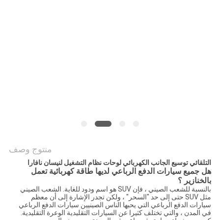
PRIVACY
POLICY
منتوج وصف
التلقائي توسيع الجانب الكهربائي لوحات نظام التشغيل لنيسان نافارا
هل جميع سيارات الدفع الرباعي لديها
طاقة كهربائية تعمل
بالخنازير
؟
بالنسبة للشعب الصيني ، فإن SUV هو اسم ودود للغاية. الشعب الصيني
مثل SUV حتى إلى حد "السحر" ، ولكن تجدر الإشارة إلى أن معظم
سيارات الدفع الرباعي التي يحبها الناس الصينيين سيارات الدفع الرباعي
في المدن ، والتي تختلف كثيرا عن السيارات التقليدية الوعرة التقليدية.